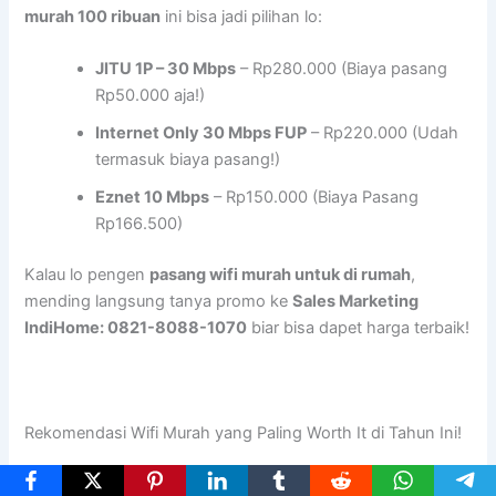
murah 100 ribuan
ini bisa jadi pilihan lo:
JITU 1P – 30 Mbps
– Rp280.000 (Biaya pasang
Rp50.000 aja!)
Internet Only 30 Mbps FUP
– Rp220.000 (Udah
termasuk biaya pasang!)
Eznet 10 Mbps
– Rp150.000 (Biaya Pasang
Rp166.500)
Kalau lo pengen
pasang wifi murah untuk di rumah
,
mending langsung tanya promo ke
Sales Marketing
IndiHome: 0821-8088-1070
biar bisa dapet harga terbaik!
Rekomendasi Wifi Murah yang Paling Worth It di Tahun Ini!
Lo masih bingung mau pilih yang mana? Nih, rekomendasi