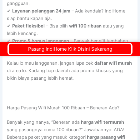
gangguan.
✔
Layanan pelanggan 24 jam
– Ada kendala? IndiHome
siap bantu kapan aja.
✔
Paket fleksibel
– Bisa pilih
wifi 100 ribuan
atau yang
lebih kencang.
✔
Promo & bonus langganan
– Banyak benefit tambahan,
kayak Netflix & Disney+ Hotstar!
Pasang IndiHome Klik Disini Sekarang
Kalau lo mau langganan, jangan lupa cek
daftar wifi murah
di area lo. Kadang tiap daerah ada promo khusus yang
bikin biaya pasang lebih hemat.
Harga Pasang Wifi Murah 100 Ribuan – Beneran Ada?
Banyak yang nanya, “Beneran ada
harga wifi termurah
yang pasangnya cuma 100 ribuan?” Jawabannya: ADA!
Beberapa paket yang masuk kategori
harga pasang wifi