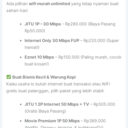
Ada pilihan
wifi murah unlimited
yang tetap nyaman buat
sehari-hari:
JITU 1P – 30 Mbps
– Rp280.000 (Biaya Pasang
Rp50.000)
Internet Only 30 Mbps FUP
– Rp220.000 (Super
hemat!)
Eznet 10 Mbps
– Rp150.000 (Paling murah, cocok
buat kosan!)
Buat Bisnis Kecil & Warung Kopi
Kalau usaha lo butuh internet buat transaksi atau WiFi
gratis buat pelanggan, pilih paket yang lebih stabil:
JITU 1 2P Internet 50 Mbps + TV
– Rp505.000
(Gratis Biaya Pasang)
Movie Premium 1P 50 Mbps
– Rp369.000
(Netflix, Disney+ Hotstar, & IndiHomeTV)