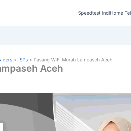
a
Speedtest IndiHome Te
viders
ISPs
Pasang WiFi Murah Lampaseh Aceh
Lampaseh Aceh