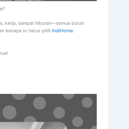
me?
as, kerja, sampai hiburan—semua butuh
an kenapa lo harus pilih
IndiHome
:
mua!