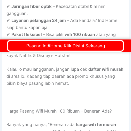
✔
Jaringan fiber optik
– Kecepatan stabil & minim
gangguan.
✔
Layanan pelanggan 24 jam
– Ada kendala? IndiHome
siap bantu kapan aja.
✔
Paket fleksibel
– Bisa pilih
wifi 100 ribuan
atau yang
lebih kencang.
Pasang IndiHome Klik Disini Sekarang
✔
Promo & bonus langganan
– Banyak benefit tambahan,
kayak Netflix & Disney+ Hotstar!
Kalau lo mau langganan, jangan lupa cek
daftar wifi murah
di area lo. Kadang tiap daerah ada promo khusus yang
bikin biaya pasang lebih hemat.
Harga Pasang Wifi Murah 100 Ribuan – Beneran Ada?
Banyak yang nanya, “Beneran ada
harga wifi termurah