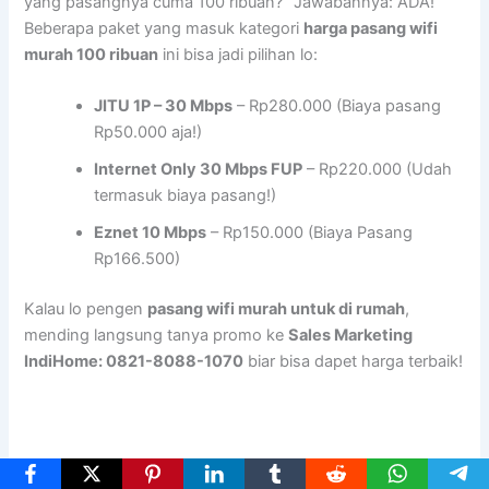
yang pasangnya cuma 100 ribuan?” Jawabannya: ADA!
Beberapa paket yang masuk kategori
harga pasang wifi
murah 100 ribuan
ini bisa jadi pilihan lo:
JITU 1P – 30 Mbps
– Rp280.000 (Biaya pasang
Rp50.000 aja!)
Internet Only 30 Mbps FUP
– Rp220.000 (Udah
termasuk biaya pasang!)
Eznet 10 Mbps
– Rp150.000 (Biaya Pasang
Rp166.500)
Kalau lo pengen
pasang wifi murah untuk di rumah
,
mending langsung tanya promo ke
Sales Marketing
IndiHome: 0821-8088-1070
biar bisa dapet harga terbaik!
Rekomendasi Wifi Murah yang Paling Worth It di Tahun Ini!