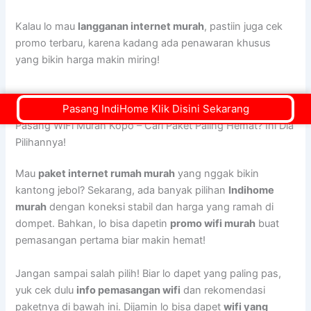
Kalau lo mau
langganan internet murah
, pastiin juga cek
promo terbaru, karena kadang ada penawaran khusus
yang bikin harga makin miring!
Pasang IndiHome Klik Disini Sekarang
Pasang WiFi Murah Kopo – Cari Paket Paling Hemat? Ini Dia
Pilihannya!
Mau
paket internet rumah murah
yang nggak bikin
kantong jebol? Sekarang, ada banyak pilihan
Indihome
murah
dengan koneksi stabil dan harga yang ramah di
dompet. Bahkan, lo bisa dapetin
promo wifi murah
buat
pemasangan pertama biar makin hemat!
Jangan sampai salah pilih! Biar lo dapet yang paling pas,
yuk cek dulu
info pemasangan wifi
dan rekomendasi
paketnya di bawah ini. Dijamin lo bisa dapet
wifi yang