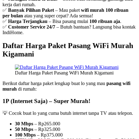
kerja dari rumah.
✅
Banyak Pilihan Paket
– Mau paket
wifi murah 100 ribuan
per bulan
atau yang super cepat? Ada semua!
✅
Harga Terjangkau
– Bisa pasang mulai
100 ribuan aja
.
✅
Customer Service 24/7
– Butuh bantuan? Langsung bisa kontak
IndiHome.
Daftar Harga Paket Pasang WiFi Murah
Kigamani
Daftar Harga Paket Pasang WiFi Murah Kigamani
Berikut daftar harga paket lengkap buat lo yang mau
pasang wifi
murah
di rumah:
1P (Internet Saja) – Super Murah!
💡 Cocok buat lo yang cuma butuh internet tanpa TV atau telepon.
30 Mbps
– Rp265.000
50 Mbps
– Rp325.000
100 Mbps
– Rp375.000