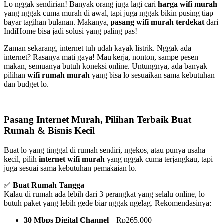
Lo nggak sendirian! Banyak orang juga lagi cari
harga wifi murah
yang nggak cuma murah di awal, tapi juga nggak bikin pusing tiap
bayar tagihan bulanan. Makanya,
pasang wifi murah terdekat
dari
IndiHome bisa jadi solusi yang paling pas!
Zaman sekarang, internet tuh udah kayak listrik. Nggak ada
internet? Rasanya mati gaya! Mau kerja, nonton, sampe pesen
makan, semuanya butuh koneksi online. Untungnya, ada banyak
pilihan
wifi rumah murah
yang bisa lo sesuaikan sama kebutuhan
dan budget lo.
Pasang Internet Murah, Pilihan Terbaik Buat
Rumah & Bisnis Kecil
Buat lo yang tinggal di rumah sendiri, ngekos, atau punya usaha
kecil, pilih
internet wifi murah
yang nggak cuma terjangkau, tapi
juga sesuai sama kebutuhan pemakaian lo.
✅
Buat Rumah Tangga
Kalau di rumah ada lebih dari 3 perangkat yang selalu online, lo
butuh paket yang lebih gede biar nggak ngelag. Rekomendasinya:
30 Mbps Digital Channel
– Rp265.000