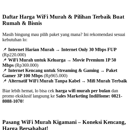
Daftar Harga WiFi Murah & Pilihan Terbaik Buat
Rumah & Bisnis
Masih bingung mau pilih paket yang mana? Ini rekomendasi sesuai
kebutuhan lo:
📌
Internet Harian Murah
→
Internet Only 30 Mbps FUP
(Rp220.000)
📌
WiFi Murah untuk Keluarga
→
Movie Premium 1P 50
Mbps
(Rp369.000)
📌
Internet Kencang untuk Streaming & Gaming
→
Paket
Gamer 3P 100 Mbps
(Rp965.000)
📌
Alternatif WiFi Murah Tanpa Kabel
→
Mifi Murah Terbaik
Biar lebih hemat, lo bisa cek
harga wifi murah per bulan
dan
promo eksklusif langsung ke
Sales Marketing IndiHome: 0821-
8088-1070
!
Pasang WiFi Murah Kigamani – Koneksi Kencang,
Harga Bersahabat!