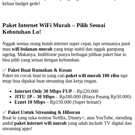
keluar budget gede!
Paket Internet WiFi Murah – Pilih Sesuai
Kebutuhan Lo!
Nggak semua orang butuh internet super cepat, tapi semuanya pasti
mau
wifi bulanan murah
yang tetap stabil dan nggak gampang
ngelag. Makanya, IndiHome punya berbagai pilihan paket biar lo
bisa pilih yang sesuai dengan kebutuhan.
✅
Paket Buat Rumahan & Kosan
Paket ini cocok buat lo yang cari
paket wifi murah 100 ribu
tapi
tetap bisa dipakai buat streaming dan kerja ringan.
Internet Only 30 Mbps FUP
– Rp220.000
JITU 1P – 30 Mbps
– Rp280.000 (Biaya Pasang Rp50.000)
Eznet 10 Mbps
– Rp150.000 (Super hemat!)
✅
Paket Untuk Streaming & Hiburan
Buat lo yang suka nonton Netflix, Disney+, atau YouTube, mending
ambil
paket internet wifi murah
yang udah include TV digital dan
streaming apps!