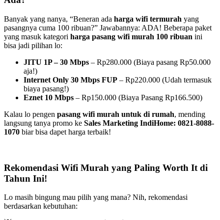
Banyak yang nanya, “Beneran ada
harga wifi termurah
yang
pasangnya cuma 100 ribuan?” Jawabannya: ADA! Beberapa paket
yang masuk kategori
harga pasang wifi murah 100 ribuan
ini
bisa jadi pilihan lo:
JITU 1P – 30 Mbps
– Rp280.000 (Biaya pasang Rp50.000
aja!)
Internet Only 30 Mbps FUP
– Rp220.000 (Udah termasuk
biaya pasang!)
Eznet 10 Mbps
– Rp150.000 (Biaya Pasang Rp166.500)
Kalau lo pengen
pasang wifi murah untuk di rumah
, mending
langsung tanya promo ke
Sales Marketing IndiHome: 0821-8088-
1070
biar bisa dapet harga terbaik!
Rekomendasi Wifi Murah yang Paling Worth It di
Tahun Ini!
Lo masih bingung mau pilih yang mana? Nih, rekomendasi
berdasarkan kebutuhan: