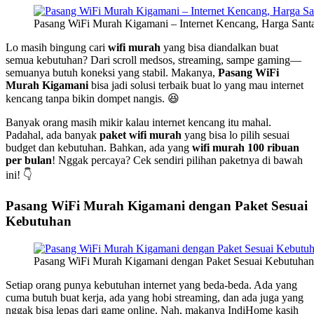
Pasang WiFi Murah Kigamani – Internet Kencang, Harga Santa
Lo masih bingung cari
wifi murah
yang bisa diandalkan buat
semua kebutuhan? Dari scroll medsos, streaming, sampe gaming—
semuanya butuh koneksi yang stabil. Makanya,
Pasang WiFi
Murah Kigamani
bisa jadi solusi terbaik buat lo yang mau internet
kencang tanpa bikin dompet nangis. 😆
Banyak orang masih mikir kalau internet kencang itu mahal.
Padahal, ada banyak
paket wifi murah
yang bisa lo pilih sesuai
budget dan kebutuhan. Bahkan, ada yang
wifi murah 100 ribuan
per bulan
! Nggak percaya? Cek sendiri pilihan paketnya di bawah
ini! 👇
Pasang WiFi Murah Kigamani dengan Paket Sesuai
Kebutuhan
Pasang WiFi Murah Kigamani dengan Paket Sesuai Kebutuhan
Setiap orang punya kebutuhan internet yang beda-beda. Ada yang
cuma butuh buat kerja, ada yang hobi streaming, dan ada juga yang
nggak bisa lepas dari game online. Nah, makanya IndiHome kasih