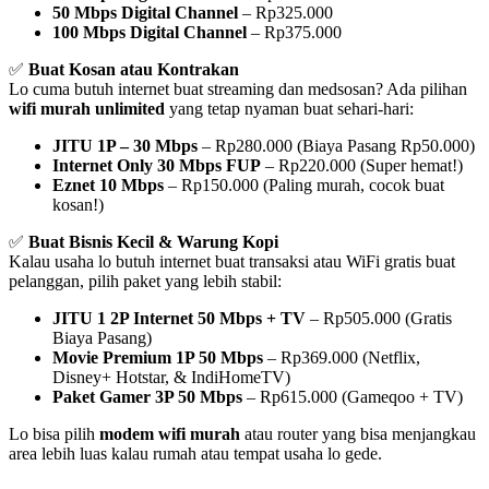
50 Mbps Digital Channel
– Rp325.000
100 Mbps Digital Channel
– Rp375.000
✅
Buat Kosan atau Kontrakan
Lo cuma butuh internet buat streaming dan medsosan? Ada pilihan
wifi murah unlimited
yang tetap nyaman buat sehari-hari:
JITU 1P – 30 Mbps
– Rp280.000 (Biaya Pasang Rp50.000)
Internet Only 30 Mbps FUP
– Rp220.000 (Super hemat!)
Eznet 10 Mbps
– Rp150.000 (Paling murah, cocok buat
kosan!)
✅
Buat Bisnis Kecil & Warung Kopi
Kalau usaha lo butuh internet buat transaksi atau WiFi gratis buat
pelanggan, pilih paket yang lebih stabil:
JITU 1 2P Internet 50 Mbps + TV
– Rp505.000 (Gratis
Biaya Pasang)
Movie Premium 1P 50 Mbps
– Rp369.000 (Netflix,
Disney+ Hotstar, & IndiHomeTV)
Paket Gamer 3P 50 Mbps
– Rp615.000 (Gameqoo + TV)
Lo bisa pilih
modem wifi murah
atau router yang bisa menjangkau
area lebih luas kalau rumah atau tempat usaha lo gede.