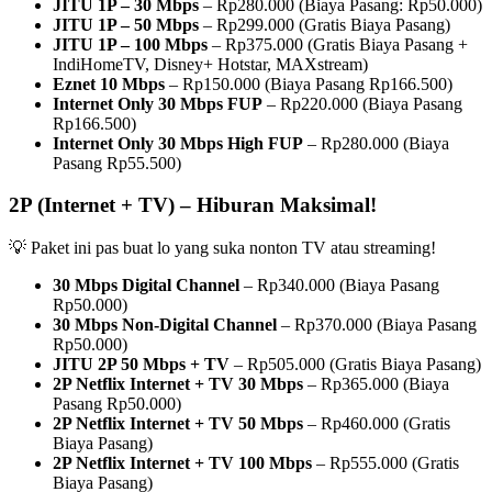
JITU 1P – 30 Mbps
– Rp280.000 (Biaya Pasang: Rp50.000)
JITU 1P – 50 Mbps
– Rp299.000 (Gratis Biaya Pasang)
JITU 1P – 100 Mbps
– Rp375.000 (Gratis Biaya Pasang +
IndiHomeTV, Disney+ Hotstar, MAXstream)
Eznet 10 Mbps
– Rp150.000 (Biaya Pasang Rp166.500)
Internet Only 30 Mbps FUP
– Rp220.000 (Biaya Pasang
Rp166.500)
Internet Only 30 Mbps High FUP
– Rp280.000 (Biaya
Pasang Rp55.500)
2P (Internet + TV) – Hiburan Maksimal!
💡 Paket ini pas buat lo yang suka nonton TV atau streaming!
30 Mbps Digital Channel
– Rp340.000 (Biaya Pasang
Rp50.000)
30 Mbps Non-Digital Channel
– Rp370.000 (Biaya Pasang
Rp50.000)
JITU 2P 50 Mbps + TV
– Rp505.000 (Gratis Biaya Pasang)
2P Netflix Internet + TV 30 Mbps
– Rp365.000 (Biaya
Pasang Rp50.000)
2P Netflix Internet + TV 50 Mbps
– Rp460.000 (Gratis
Biaya Pasang)
2P Netflix Internet + TV 100 Mbps
– Rp555.000 (Gratis
Biaya Pasang)