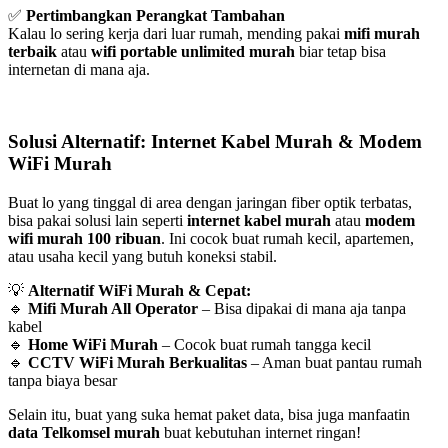
✅
Pertimbangkan Perangkat Tambahan
Kalau lo sering kerja dari luar rumah, mending pakai
mifi murah
terbaik
atau
wifi portable unlimited murah
biar tetap bisa
internetan di mana aja.
Solusi Alternatif: Internet Kabel Murah & Modem
WiFi Murah
Buat lo yang tinggal di area dengan jaringan fiber optik terbatas,
bisa pakai solusi lain seperti
internet kabel murah
atau
modem
wifi murah 100 ribuan
. Ini cocok buat rumah kecil, apartemen,
atau usaha kecil yang butuh koneksi stabil.
💡
Alternatif WiFi Murah & Cepat:
🔹
Mifi Murah All Operator
– Bisa dipakai di mana aja tanpa
kabel
🔹
Home WiFi Murah
– Cocok buat rumah tangga kecil
🔹
CCTV WiFi Murah Berkualitas
– Aman buat pantau rumah
tanpa biaya besar
Selain itu, buat yang suka hemat paket data, bisa juga manfaatin
data Telkomsel murah
buat kebutuhan internet ringan!