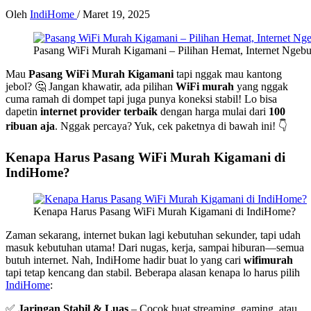
Oleh
IndiHome
/
Maret 19, 2025
Pasang WiFi Murah Kigamani – Pilihan Hemat, Internet Ngebu
Mau
Pasang WiFi Murah Kigamani
tapi nggak mau kantong
jebol? 🤔 Jangan khawatir, ada pilihan
WiFi murah
yang nggak
cuma ramah di dompet tapi juga punya koneksi stabil! Lo bisa
dapetin
internet provider terbaik
dengan harga mulai dari
100
ribuan aja
. Nggak percaya? Yuk, cek paketnya di bawah ini! 👇
Kenapa Harus Pasang WiFi Murah Kigamani di
IndiHome?
Kenapa Harus Pasang WiFi Murah Kigamani di IndiHome?
Zaman sekarang, internet bukan lagi kebutuhan sekunder, tapi udah
masuk kebutuhan utama! Dari nugas, kerja, sampai hiburan—semua
butuh internet. Nah, IndiHome hadir buat lo yang cari
wifimurah
tapi tetap kencang dan stabil. Beberapa alasan kenapa lo harus pilih
IndiHome
:
✅
Jaringan Stabil & Luas
– Cocok buat streaming, gaming, atau