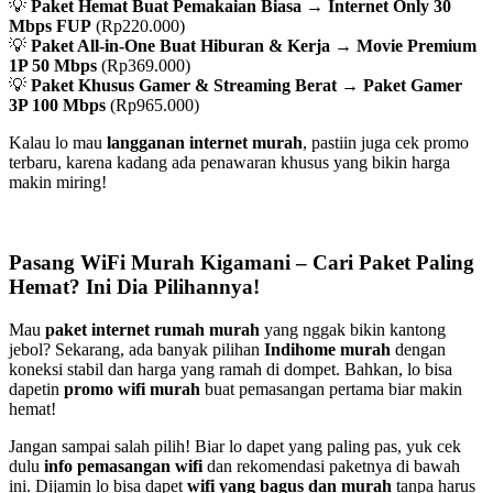
💡
Paket Hemat Buat Pemakaian Biasa
→
Internet Only 30
Mbps FUP
(Rp220.000)
💡
Paket All-in-One Buat Hiburan & Kerja
→
Movie Premium
1P 50 Mbps
(Rp369.000)
💡
Paket Khusus Gamer & Streaming Berat
→
Paket Gamer
3P 100 Mbps
(Rp965.000)
Kalau lo mau
langganan internet murah
, pastiin juga cek promo
terbaru, karena kadang ada penawaran khusus yang bikin harga
makin miring!
Pasang WiFi Murah Kigamani – Cari Paket Paling
Hemat? Ini Dia Pilihannya!
Mau
paket internet rumah murah
yang nggak bikin kantong
jebol? Sekarang, ada banyak pilihan
Indihome murah
dengan
koneksi stabil dan harga yang ramah di dompet. Bahkan, lo bisa
dapetin
promo wifi murah
buat pemasangan pertama biar makin
hemat!
Jangan sampai salah pilih! Biar lo dapet yang paling pas, yuk cek
dulu
info pemasangan wifi
dan rekomendasi paketnya di bawah
ini. Dijamin lo bisa dapet
wifi yang bagus dan murah
tanpa harus