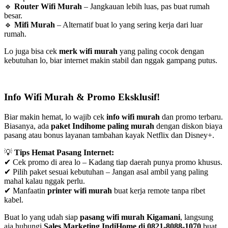
🔹
Router Wifi Murah
– Jangkauan lebih luas, pas buat rumah
besar.
🔹
Mifi Murah
– Alternatif buat lo yang sering kerja dari luar
rumah.
Lo juga bisa cek
merk wifi murah
yang paling cocok dengan
kebutuhan lo, biar internet makin stabil dan nggak gampang putus.
Info Wifi Murah & Promo Eksklusif!
Biar makin hemat, lo wajib cek
info wifi murah
dan promo terbaru.
Biasanya, ada
paket Indihome paling murah
dengan diskon biaya
pasang atau bonus layanan tambahan kayak Netflix dan Disney+.
💡
Tips Hemat Pasang Internet:
✔ Cek promo di area lo – Kadang tiap daerah punya promo khusus.
✔ Pilih paket sesuai kebutuhan – Jangan asal ambil yang paling
mahal kalau nggak perlu.
✔ Manfaatin
printer wifi murah
buat kerja remote tanpa ribet
kabel.
Buat lo yang udah siap
pasang wifi murah Kigamani
, langsung
aja hubungi
Sales Marketing IndiHome di 0821-8088-1070
buat