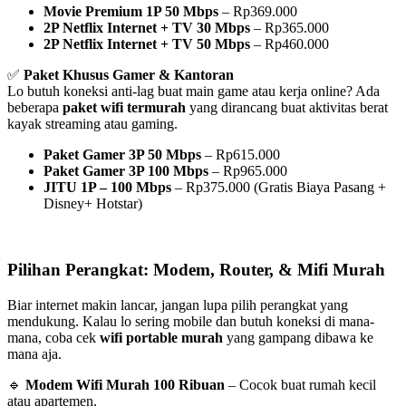
Movie Premium 1P 50 Mbps
– Rp369.000
2P Netflix Internet + TV 30 Mbps
– Rp365.000
2P Netflix Internet + TV 50 Mbps
– Rp460.000
✅
Paket Khusus Gamer & Kantoran
Lo butuh koneksi anti-lag buat main game atau kerja online? Ada
beberapa
paket wifi termurah
yang dirancang buat aktivitas berat
kayak streaming atau gaming.
Paket Gamer 3P 50 Mbps
– Rp615.000
Paket Gamer 3P 100 Mbps
– Rp965.000
JITU 1P – 100 Mbps
– Rp375.000 (Gratis Biaya Pasang +
Disney+ Hotstar)
Pilihan Perangkat: Modem, Router, & Mifi Murah
Biar internet makin lancar, jangan lupa pilih perangkat yang
mendukung. Kalau lo sering mobile dan butuh koneksi di mana-
mana, coba cek
wifi portable murah
yang gampang dibawa ke
mana aja.
🔹
Modem Wifi Murah 100 Ribuan
– Cocok buat rumah kecil
atau apartemen.