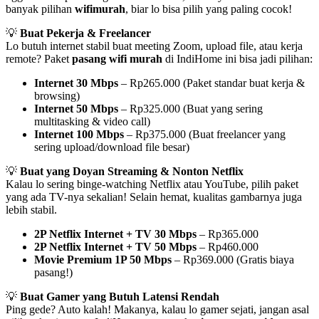
banyak pilihan
wifimurah
, biar lo bisa pilih yang paling cocok!
💡
Buat Pekerja & Freelancer
Lo butuh internet stabil buat meeting Zoom, upload file, atau kerja
remote? Paket
pasang wifi murah
di IndiHome ini bisa jadi pilihan:
Internet 30 Mbps
– Rp265.000 (Paket standar buat kerja &
browsing)
Internet 50 Mbps
– Rp325.000 (Buat yang sering
multitasking & video call)
Internet 100 Mbps
– Rp375.000 (Buat freelancer yang
sering upload/download file besar)
💡
Buat yang Doyan Streaming & Nonton Netflix
Kalau lo sering binge-watching Netflix atau YouTube, pilih paket
yang ada TV-nya sekalian! Selain hemat, kualitas gambarnya juga
lebih stabil.
2P Netflix Internet + TV 30 Mbps
– Rp365.000
2P Netflix Internet + TV 50 Mbps
– Rp460.000
Movie Premium 1P 50 Mbps
– Rp369.000 (Gratis biaya
pasang!)
💡
Buat Gamer yang Butuh Latensi Rendah
Ping gede? Auto kalah! Makanya, kalau lo gamer sejati, jangan asal