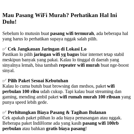
Mau Pasang WiFi Murah? Perhatikan Hal Ini
Dulu!
Sebelum lo mutusin buat
pasang wifi termurah
, ada beberapa hal
yang harus lo perhatikan supaya nggak salah pilih.
✅
Cek Jangkauan Jaringan di Lokasi Lo
Pastikan lo pilih
jaringan wifi yg bagus
biar internet tetap stabil
meskipun banyak yang pakai. Kalau lo tinggal di daerah yang
sinyalnya lemah, bisa tambah
repeater wifi murah
buat nge-boost
sinyal.
✅
Pilih Paket Sesuai Kebutuhan
Kalau lo cuma butuh buat browsing dan medsos, paket
wifi
perbulan 100 ribu
udah cukup. Tapi kalau buat streaming dan
gaming, mending ambil paket
wifi rumah murah 100 ribuan
yang
punya speed lebih gede.
✅
Perhitungkan Biaya Pasang & Tagihan Bulanan
Cek apakah paket pilihan lo ada biaya pemasangan atau nggak.
Beberapa paket IndiHome ada yang kasih
pasang wifi 100rb
perbulan
atau bahkan
gratis biaya pasang
!