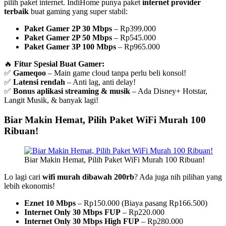
pilih paket internet. IndiHome punya paket
internet provider
terbaik
buat gaming yang super stabil:
Paket Gamer 2P 30 Mbps
– Rp399.000
Paket Gamer 2P 50 Mbps
– Rp545.000
Paket Gamer 3P 100 Mbps
– Rp965.000
🔥
Fitur Spesial Buat Gamer:
✅
Gameqoo
– Main game cloud tanpa perlu beli konsol!
✅
Latensi rendah
– Anti lag, anti delay!
✅
Bonus aplikasi streaming & musik
– Ada Disney+ Hotstar,
Langit Musik, & banyak lagi!
Biar Makin Hemat, Pilih Paket WiFi Murah 100
Ribuan!
Biar Makin Hemat, Pilih Paket WiFi Murah 100 Ribuan!
Lo lagi cari
wifi murah dibawah 200rb
? Ada juga nih pilihan yang
lebih ekonomis!
Eznet 10 Mbps
– Rp150.000 (Biaya pasang Rp166.500)
Internet Only 30 Mbps FUP
– Rp220.000
Internet Only 30 Mbps High FUP
– Rp280.000