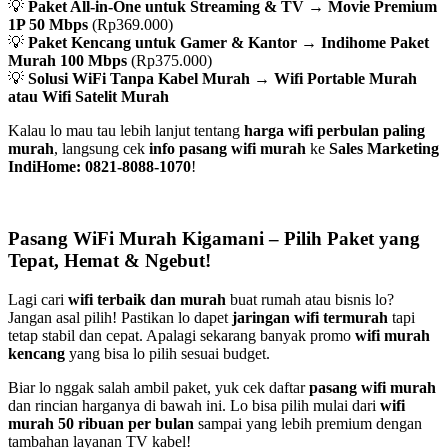
💡
Paket All-in-One untuk Streaming & TV
→
Movie Premium
1P 50 Mbps
(Rp369.000)
💡
Paket Kencang untuk Gamer & Kantor
→
Indihome Paket
Murah 100 Mbps
(Rp375.000)
💡
Solusi WiFi Tanpa Kabel Murah
→
Wifi Portable Murah
atau Wifi Satelit Murah
Kalau lo mau tau lebih lanjut tentang
harga wifi perbulan paling
murah
, langsung cek
info pasang wifi murah
ke
Sales Marketing
IndiHome: 0821-8088-1070
!
Pasang WiFi Murah Kigamani – Pilih Paket yang
Tepat, Hemat & Ngebut!
Lagi cari
wifi terbaik dan murah
buat rumah atau bisnis lo?
Jangan asal pilih! Pastikan lo dapet
jaringan wifi termurah
tapi
tetap stabil dan cepat. Apalagi sekarang banyak promo
wifi murah
kencang
yang bisa lo pilih sesuai budget.
Biar lo nggak salah ambil paket, yuk cek daftar
pasang wifi murah
dan rincian harganya di bawah ini. Lo bisa pilih mulai dari
wifi
murah 50 ribuan per bulan
sampai yang lebih premium dengan
tambahan layanan TV kabel!