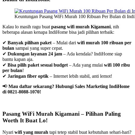
Keuntungan Pasang WiFi Murah 100 Ribuan Per Bulan di In
Kalau lo masih ragu buat
pasang wifi murah Kigamani
, nih
beberapa alasan kenapa IndiHome bisa jadi pilihan terbaik:
✔
Banyak pilihan paket
– Mulai dari
wifi murah 100 ribuan per
bulan
sampai yang super cepat.
✔
Dukungan layanan 24 jam
– Ada kendala? IndiHome siap
bantu kapan aja.
✔
Bisa pilih paket sesuai budget
– Ada yang mulai
wifi 100 ribu
per bulan
!
✔
Jaringan fiber optik
– Internet lebih stabil, anti lemot!
📢
Mau daftar sekarang? Hubungi Sales Marketing IndiHome
di 0821-8088-1070!
Pasang WiFi Murah Kigamani – Pilihan Paling
Worth It Buat Lo!
Nyari
wifi yang murah
tapi tetep stabil buat kebutuhan sehari-hari?