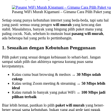
Pasang WiFi Murah Kigamani – Gimana Cara Pilih Paket yang
Setiap orang punya kebutuhan internet yang beda-beda, tapi satu hal
yang pasti: semua orang pengen
wifi murah
yang kencang dan
stabil. Masalahnya, banyak yang bingung pilih paket mana yang
paling cocok. Nah, sebelum lo mutusin buat
pasang wifi murah
,
ada beberapa hal yang perlu lo pertimbangin.
1. Sesuaikan dengan Kebutuhan Penggunaan
Pilih paket yang sesuai dengan kebiasaan lo sehari-hari. Jangan
sampai salah pilih dan akhirnya ngerasa kurang puas sama
kecepatannya.
Kalau cuma buat browsing & medsos →
30 Mbps udah
cukup
Kalau sering Zoom meeting & streaming →
50 Mbps lebih
ideal
Kalau rumah lo banyak yang pakai WiFi →
100 Mbps jadi
pilihan terbaik
Biar lebih hemat, pastikan lo pilih
paket wifi murah
yang bener-
bener sesuai sama kebutuhan, bukan yang asal gede tapi nggak