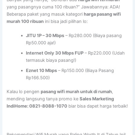
yang pasangnya cuma 100 ribuan?” Jawabannya: ADA!
Beberapa paket yang masuk kategori
harga pasang wifi
murah 100 ribuan
ini bisa jadi pilihan lo:
JITU 1P – 30 Mbps
– Rp280.000 (Biaya pasang
Rp50.000 aja!)
Internet Only 30 Mbps FUP
– Rp220.000 (Udah
termasuk biaya pasang!)
Eznet 10 Mbps
– Rp150.000 (Biaya Pasang
Rp166.500)
Kalau lo pengen
pasang wifi murah untuk di rumah
,
mending langsung tanya promo ke
Sales Marketing
IndiHome: 0821-8088-1070
biar bisa dapet harga terbaik!
Rekomendasi Wifi Murah yang Paling Worth It di Tahun Ini!