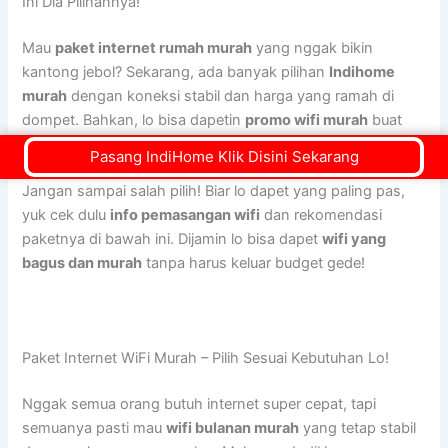
Ini Dia Pilihannya!
Mau
paket internet rumah murah
yang nggak bikin
kantong jebol? Sekarang, ada banyak pilihan
Indihome
murah
dengan koneksi stabil dan harga yang ramah di
dompet. Bahkan, lo bisa dapetin
promo wifi murah
buat
pemasangan pertama biar makin hemat!
Pasang IndiHome Klik Disini Sekarang
Jangan sampai salah pilih! Biar lo dapet yang paling pas,
yuk cek dulu
info pemasangan wifi
dan rekomendasi
paketnya di bawah ini. Dijamin lo bisa dapet
wifi yang
bagus dan murah
tanpa harus keluar budget gede!
Paket Internet WiFi Murah – Pilih Sesuai Kebutuhan Lo!
Nggak semua orang butuh internet super cepat, tapi
semuanya pasti mau
wifi bulanan murah
yang tetap stabil