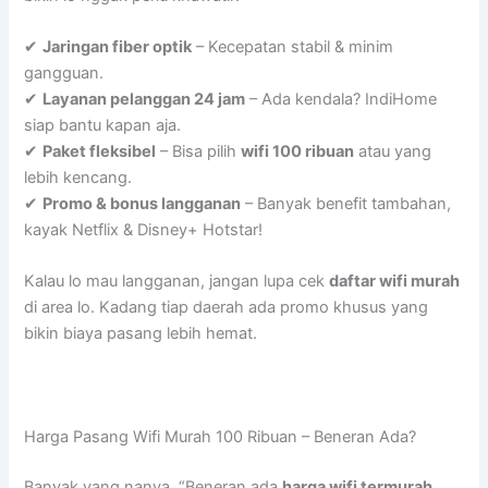
✔
Jaringan fiber optik
– Kecepatan stabil & minim
gangguan.
✔
Layanan pelanggan 24 jam
– Ada kendala? IndiHome
siap bantu kapan aja.
✔
Paket fleksibel
– Bisa pilih
wifi 100 ribuan
atau yang
lebih kencang.
✔
Promo & bonus langganan
– Banyak benefit tambahan,
kayak Netflix & Disney+ Hotstar!
Kalau lo mau langganan, jangan lupa cek
daftar wifi murah
di area lo. Kadang tiap daerah ada promo khusus yang
bikin biaya pasang lebih hemat.
Harga Pasang Wifi Murah 100 Ribuan – Beneran Ada?
Banyak yang nanya, “Beneran ada
harga wifi termurah