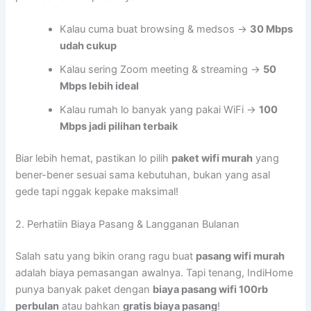
Kalau cuma buat browsing & medsos →
30 Mbps
udah cukup
Kalau sering Zoom meeting & streaming →
50
Mbps lebih ideal
Kalau rumah lo banyak yang pakai WiFi →
100
Mbps jadi pilihan terbaik
Biar lebih hemat, pastikan lo pilih
paket wifi murah
yang
bener-bener sesuai sama kebutuhan, bukan yang asal
gede tapi nggak kepake maksimal!
2. Perhatiin Biaya Pasang & Langganan Bulanan
Salah satu yang bikin orang ragu buat
pasang wifi murah
adalah biaya pemasangan awalnya. Tapi tenang, IndiHome
punya banyak paket dengan
biaya pasang wifi 100rb
perbulan
atau bahkan
gratis biaya pasang
!