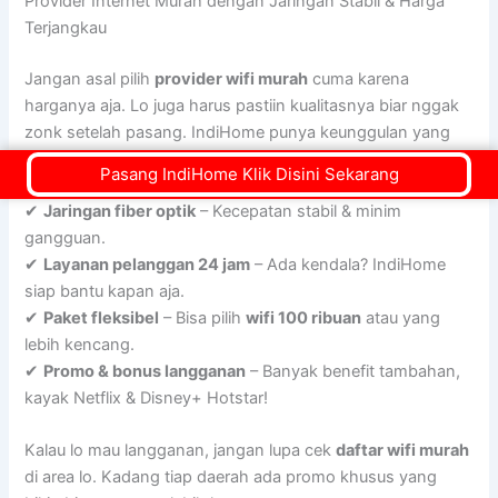
Provider Internet Murah dengan Jaringan Stabil & Harga
Terjangkau
Jangan asal pilih
provider wifi murah
cuma karena
harganya aja. Lo juga harus pastiin kualitasnya biar nggak
zonk setelah pasang. IndiHome punya keunggulan yang
bikin lo nggak perlu khawatir:
Pasang IndiHome Klik Disini Sekarang
✔
Jaringan fiber optik
– Kecepatan stabil & minim
gangguan.
✔
Layanan pelanggan 24 jam
– Ada kendala? IndiHome
siap bantu kapan aja.
✔
Paket fleksibel
– Bisa pilih
wifi 100 ribuan
atau yang
lebih kencang.
✔
Promo & bonus langganan
– Banyak benefit tambahan,
kayak Netflix & Disney+ Hotstar!
Kalau lo mau langganan, jangan lupa cek
daftar wifi murah
di area lo. Kadang tiap daerah ada promo khusus yang