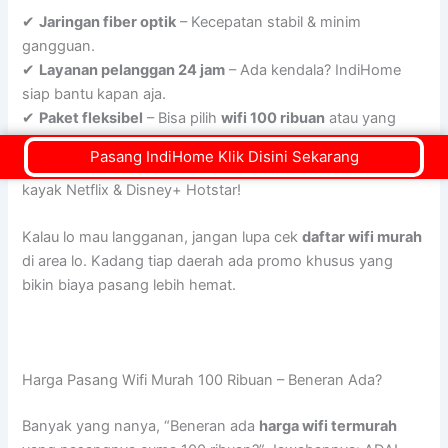
✔
Jaringan fiber optik
– Kecepatan stabil & minim
gangguan.
✔
Layanan pelanggan 24 jam
– Ada kendala? IndiHome
siap bantu kapan aja.
✔
Paket fleksibel
– Bisa pilih
wifi 100 ribuan
atau yang
lebih kencang.
Pasang IndiHome Klik Disini Sekarang
✔
Promo & bonus langganan
– Banyak benefit tambahan,
kayak Netflix & Disney+ Hotstar!
Kalau lo mau langganan, jangan lupa cek
daftar wifi murah
di area lo. Kadang tiap daerah ada promo khusus yang
bikin biaya pasang lebih hemat.
Harga Pasang Wifi Murah 100 Ribuan – Beneran Ada?
Banyak yang nanya, “Beneran ada
harga wifi termurah