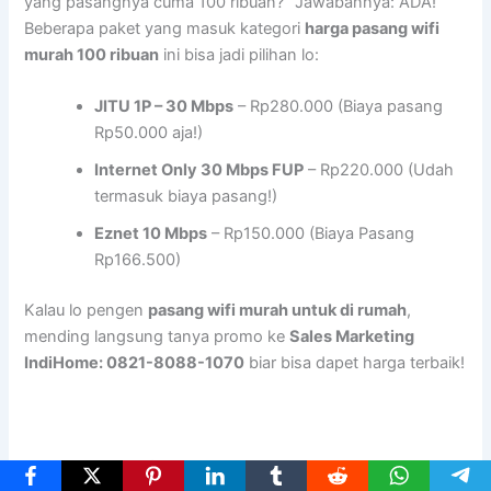
yang pasangnya cuma 100 ribuan?” Jawabannya: ADA!
Beberapa paket yang masuk kategori
harga pasang wifi
murah 100 ribuan
ini bisa jadi pilihan lo:
JITU 1P – 30 Mbps
– Rp280.000 (Biaya pasang
Rp50.000 aja!)
Internet Only 30 Mbps FUP
– Rp220.000 (Udah
termasuk biaya pasang!)
Eznet 10 Mbps
– Rp150.000 (Biaya Pasang
Rp166.500)
Kalau lo pengen
pasang wifi murah untuk di rumah
,
mending langsung tanya promo ke
Sales Marketing
IndiHome: 0821-8088-1070
biar bisa dapet harga terbaik!
Rekomendasi Wifi Murah yang Paling Worth It di Tahun Ini!