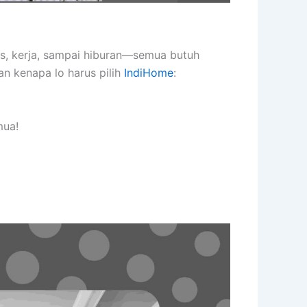
as, kerja, sampai hiburan—semua butuh
an kenapa lo harus pilih
IndiHome
:
mua!