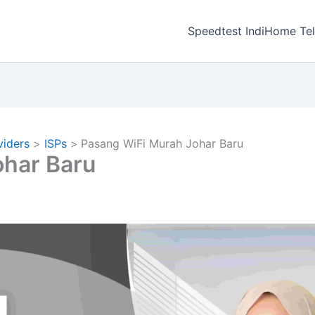
a
Speedtest IndiHome Te
viders
ISPs
Pasang WiFi Murah Johar Baru
ohar Baru