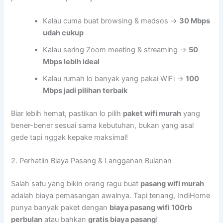
Kalau cuma buat browsing & medsos →
30 Mbps
udah cukup
Kalau sering Zoom meeting & streaming →
50
Mbps lebih ideal
Kalau rumah lo banyak yang pakai WiFi →
100
Mbps jadi pilihan terbaik
Biar lebih hemat, pastikan lo pilih
paket wifi murah
yang
bener-bener sesuai sama kebutuhan, bukan yang asal
gede tapi nggak kepake maksimal!
2. Perhatiin Biaya Pasang & Langganan Bulanan
Salah satu yang bikin orang ragu buat
pasang wifi murah
adalah biaya pemasangan awalnya. Tapi tenang, IndiHome
punya banyak paket dengan
biaya pasang wifi 100rb
perbulan
atau bahkan
gratis biaya pasang
!