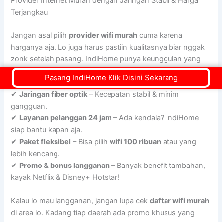
Provider Internet Murah dengan Jaringan Stabil & Harga
Terjangkau
Jangan asal pilih
provider wifi murah
cuma karena
harganya aja. Lo juga harus pastiin kualitasnya biar nggak
zonk setelah pasang. IndiHome punya keunggulan yang
bikin lo nggak perlu khawatir:
Pasang IndiHome Klik Disini Sekarang
✔
Jaringan fiber optik
– Kecepatan stabil & minim
gangguan.
✔
Layanan pelanggan 24 jam
– Ada kendala? IndiHome
siap bantu kapan aja.
✔
Paket fleksibel
– Bisa pilih
wifi 100 ribuan
atau yang
lebih kencang.
✔
Promo & bonus langganan
– Banyak benefit tambahan,
kayak Netflix & Disney+ Hotstar!
Kalau lo mau langganan, jangan lupa cek
daftar wifi murah
di area lo. Kadang tiap daerah ada promo khusus yang