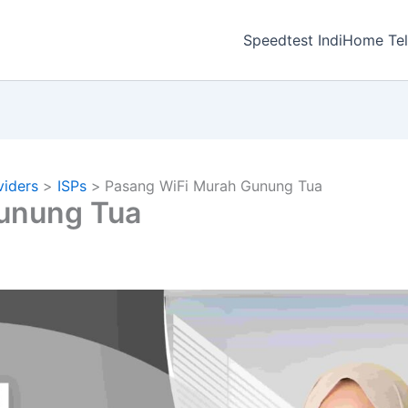
a
Speedtest IndiHome Te
viders
ISPs
Pasang WiFi Murah Gunung Tua
unung Tua