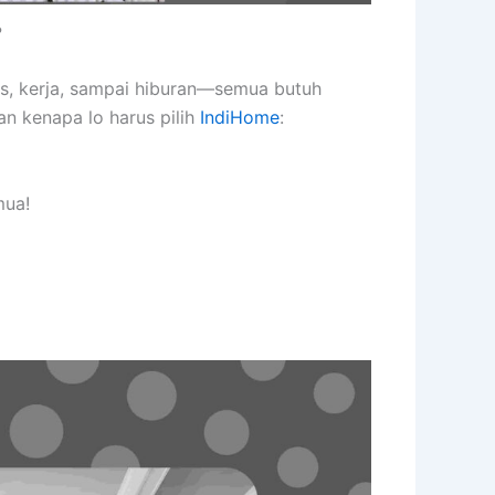
?
as, kerja, sampai hiburan—semua butuh
an kenapa lo harus pilih
IndiHome
:
mua!