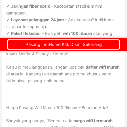
✔
Jaringan fiber optik
– Kecepatan stabil & minim
gangguan.
✔
Layanan pelanggan 24 jam
– Ada kendala? IndiHome
siap bantu kapan aja.
✔
Paket fleksibel
– Bisa pilih
wifi 100 ribuan
atau yang
lebih kencang.
Pasang IndiHome Klik Disini Sekarang
✔
Promo & bonus langganan
– Banyak benefit tambahan,
kayak Netflix & Disney+ Hotstar!
Kalau lo mau langganan, jangan lupa cek
daftar wifi murah
di area lo. Kadang tiap daerah ada promo khusus yang
bikin biaya pasang lebih hemat.
Harga Pasang Wifi Murah 100 Ribuan – Beneran Ada?
Banyak yang nanya, “Beneran ada
harga wifi termurah