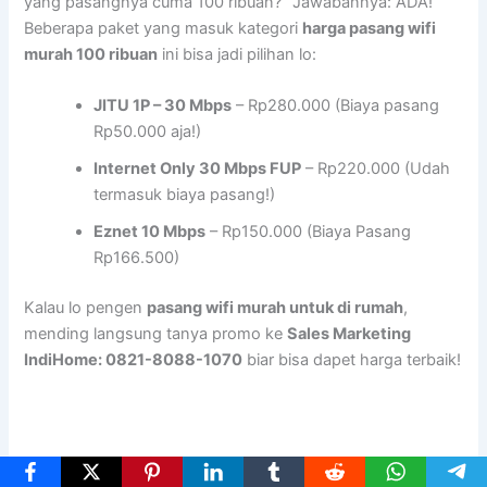
yang pasangnya cuma 100 ribuan?” Jawabannya: ADA!
Beberapa paket yang masuk kategori
harga pasang wifi
murah 100 ribuan
ini bisa jadi pilihan lo:
JITU 1P – 30 Mbps
– Rp280.000 (Biaya pasang
Rp50.000 aja!)
Internet Only 30 Mbps FUP
– Rp220.000 (Udah
termasuk biaya pasang!)
Eznet 10 Mbps
– Rp150.000 (Biaya Pasang
Rp166.500)
Kalau lo pengen
pasang wifi murah untuk di rumah
,
mending langsung tanya promo ke
Sales Marketing
IndiHome: 0821-8088-1070
biar bisa dapet harga terbaik!
Rekomendasi Wifi Murah yang Paling Worth It di Tahun Ini!