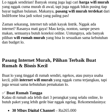
Lo nggak sendirian! Banyak orang juga lagi cari
harga wifi murah
yang nggak cuma murah di awal, tapi juga nggak bikin pusing tiap
bayar tagihan bulanan. Makanya,
pasang wifi murah terdekat
dari
IndiHome bisa jadi solusi yang paling pas!
Zaman sekarang, internet tuh udah kayak listrik. Nggak ada
internet? Rasanya mati gaya! Mau kerja, nonton, sampe pesen
makan, semuanya butuh koneksi online. Untungnya, ada banyak
pilihan
wifi rumah murah
yang bisa lo sesuaikan sama kebutuhan
dan budget lo.
Pasang Internet Murah, Pilihan Terbaik Buat
Rumah & Bisnis Kecil
Buat lo yang tinggal di rumah sendiri, ngekos, atau punya usaha
kecil, pilih
internet wifi murah
yang nggak cuma terjangkau, tapi
juga sesuai sama kebutuhan pemakaian lo.
✅
Buat Rumah Tangga
Kalau di rumah ada lebih dari 3 perangkat yang selalu online, lo
butuh paket yang lebih gede biar nggak ngelag. Rekomendasinya:
30 Mbps Digital Channel
– Rp265.000