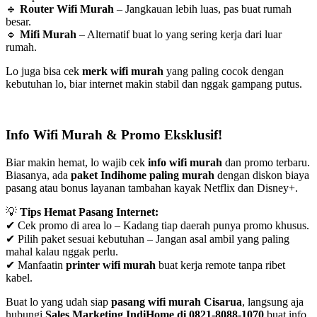
🔹
Router Wifi Murah
– Jangkauan lebih luas, pas buat rumah
besar.
🔹
Mifi Murah
– Alternatif buat lo yang sering kerja dari luar
rumah.
Lo juga bisa cek
merk wifi murah
yang paling cocok dengan
kebutuhan lo, biar internet makin stabil dan nggak gampang putus.
Info Wifi Murah & Promo Eksklusif!
Biar makin hemat, lo wajib cek
info wifi murah
dan promo terbaru.
Biasanya, ada
paket Indihome paling murah
dengan diskon biaya
pasang atau bonus layanan tambahan kayak Netflix dan Disney+.
💡
Tips Hemat Pasang Internet:
✔ Cek promo di area lo – Kadang tiap daerah punya promo khusus.
✔ Pilih paket sesuai kebutuhan – Jangan asal ambil yang paling
mahal kalau nggak perlu.
✔ Manfaatin
printer wifi murah
buat kerja remote tanpa ribet
kabel.
Buat lo yang udah siap
pasang wifi murah Cisarua
, langsung aja
hubungi
Sales Marketing IndiHome di 0821-8088-1070
buat info