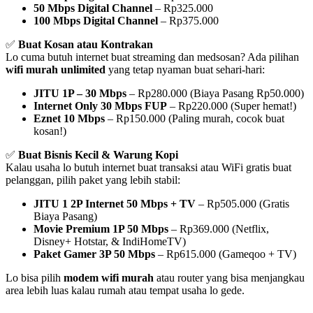
50 Mbps Digital Channel
– Rp325.000
100 Mbps Digital Channel
– Rp375.000
✅
Buat Kosan atau Kontrakan
Lo cuma butuh internet buat streaming dan medsosan? Ada pilihan
wifi murah unlimited
yang tetap nyaman buat sehari-hari:
JITU 1P – 30 Mbps
– Rp280.000 (Biaya Pasang Rp50.000)
Internet Only 30 Mbps FUP
– Rp220.000 (Super hemat!)
Eznet 10 Mbps
– Rp150.000 (Paling murah, cocok buat
kosan!)
✅
Buat Bisnis Kecil & Warung Kopi
Kalau usaha lo butuh internet buat transaksi atau WiFi gratis buat
pelanggan, pilih paket yang lebih stabil:
JITU 1 2P Internet 50 Mbps + TV
– Rp505.000 (Gratis
Biaya Pasang)
Movie Premium 1P 50 Mbps
– Rp369.000 (Netflix,
Disney+ Hotstar, & IndiHomeTV)
Paket Gamer 3P 50 Mbps
– Rp615.000 (Gameqoo + TV)
Lo bisa pilih
modem wifi murah
atau router yang bisa menjangkau
area lebih luas kalau rumah atau tempat usaha lo gede.