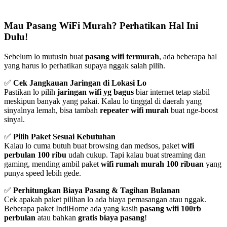
Mau Pasang WiFi Murah? Perhatikan Hal Ini
Dulu!
Sebelum lo mutusin buat
pasang wifi termurah
, ada beberapa hal
yang harus lo perhatikan supaya nggak salah pilih.
✅
Cek Jangkauan Jaringan di Lokasi Lo
Pastikan lo pilih
jaringan wifi yg bagus
biar internet tetap stabil
meskipun banyak yang pakai. Kalau lo tinggal di daerah yang
sinyalnya lemah, bisa tambah
repeater wifi murah
buat nge-boost
sinyal.
✅
Pilih Paket Sesuai Kebutuhan
Kalau lo cuma butuh buat browsing dan medsos, paket
wifi
perbulan 100 ribu
udah cukup. Tapi kalau buat streaming dan
gaming, mending ambil paket
wifi rumah murah 100 ribuan
yang
punya speed lebih gede.
✅
Perhitungkan Biaya Pasang & Tagihan Bulanan
Cek apakah paket pilihan lo ada biaya pemasangan atau nggak.
Beberapa paket IndiHome ada yang kasih
pasang wifi 100rb
perbulan
atau bahkan
gratis biaya pasang
!