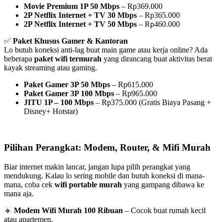
Movie Premium 1P 50 Mbps
– Rp369.000
2P Netflix Internet + TV 30 Mbps
– Rp365.000
2P Netflix Internet + TV 50 Mbps
– Rp460.000
✅
Paket Khusus Gamer & Kantoran
Lo butuh koneksi anti-lag buat main game atau kerja online? Ada
beberapa
paket wifi termurah
yang dirancang buat aktivitas berat
kayak streaming atau gaming.
Paket Gamer 3P 50 Mbps
– Rp615.000
Paket Gamer 3P 100 Mbps
– Rp965.000
JITU 1P – 100 Mbps
– Rp375.000 (Gratis Biaya Pasang +
Disney+ Hotstar)
Pilihan Perangkat: Modem, Router, & Mifi Murah
Biar internet makin lancar, jangan lupa pilih perangkat yang
mendukung. Kalau lo sering mobile dan butuh koneksi di mana-
mana, coba cek
wifi portable murah
yang gampang dibawa ke
mana aja.
🔹
Modem Wifi Murah 100 Ribuan
– Cocok buat rumah kecil
atau apartemen.