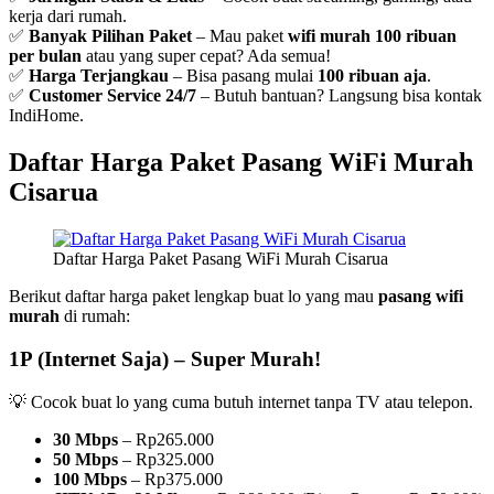
kerja dari rumah.
✅
Banyak Pilihan Paket
– Mau paket
wifi murah 100 ribuan
per bulan
atau yang super cepat? Ada semua!
✅
Harga Terjangkau
– Bisa pasang mulai
100 ribuan aja
.
✅
Customer Service 24/7
– Butuh bantuan? Langsung bisa kontak
IndiHome.
Daftar Harga Paket Pasang WiFi Murah
Cisarua
Daftar Harga Paket Pasang WiFi Murah Cisarua
Berikut daftar harga paket lengkap buat lo yang mau
pasang wifi
murah
di rumah:
1P (Internet Saja) – Super Murah!
💡 Cocok buat lo yang cuma butuh internet tanpa TV atau telepon.
30 Mbps
– Rp265.000
50 Mbps
– Rp325.000
100 Mbps
– Rp375.000