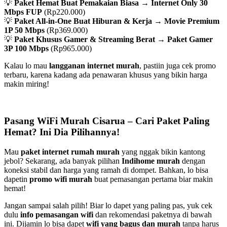
💡
Paket Hemat Buat Pemakaian Biasa
→
Internet Only 30
Mbps FUP
(Rp220.000)
💡
Paket All-in-One Buat Hiburan & Kerja
→
Movie Premium
1P 50 Mbps
(Rp369.000)
💡
Paket Khusus Gamer & Streaming Berat
→
Paket Gamer
3P 100 Mbps
(Rp965.000)
Kalau lo mau
langganan internet murah
, pastiin juga cek promo
terbaru, karena kadang ada penawaran khusus yang bikin harga
makin miring!
Pasang WiFi Murah Cisarua – Cari Paket Paling
Hemat? Ini Dia Pilihannya!
Mau
paket internet rumah murah
yang nggak bikin kantong
jebol? Sekarang, ada banyak pilihan
Indihome murah
dengan
koneksi stabil dan harga yang ramah di dompet. Bahkan, lo bisa
dapetin
promo wifi murah
buat pemasangan pertama biar makin
hemat!
Jangan sampai salah pilih! Biar lo dapet yang paling pas, yuk cek
dulu
info pemasangan wifi
dan rekomendasi paketnya di bawah
ini. Dijamin lo bisa dapet
wifi yang bagus dan murah
tanpa harus