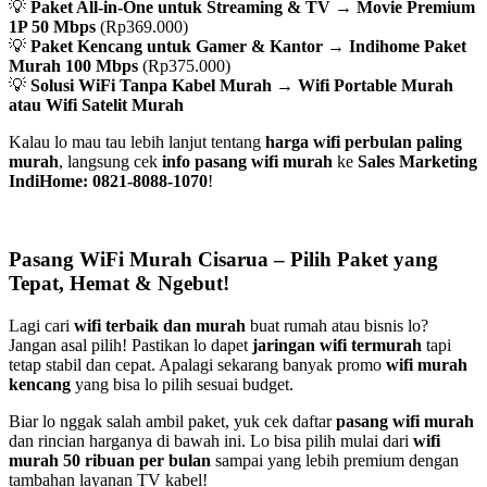
💡
Paket All-in-One untuk Streaming & TV
→
Movie Premium
1P 50 Mbps
(Rp369.000)
💡
Paket Kencang untuk Gamer & Kantor
→
Indihome Paket
Murah 100 Mbps
(Rp375.000)
💡
Solusi WiFi Tanpa Kabel Murah
→
Wifi Portable Murah
atau Wifi Satelit Murah
Kalau lo mau tau lebih lanjut tentang
harga wifi perbulan paling
murah
, langsung cek
info pasang wifi murah
ke
Sales Marketing
IndiHome: 0821-8088-1070
!
Pasang WiFi Murah Cisarua – Pilih Paket yang
Tepat, Hemat & Ngebut!
Lagi cari
wifi terbaik dan murah
buat rumah atau bisnis lo?
Jangan asal pilih! Pastikan lo dapet
jaringan wifi termurah
tapi
tetap stabil dan cepat. Apalagi sekarang banyak promo
wifi murah
kencang
yang bisa lo pilih sesuai budget.
Biar lo nggak salah ambil paket, yuk cek daftar
pasang wifi murah
dan rincian harganya di bawah ini. Lo bisa pilih mulai dari
wifi
murah 50 ribuan per bulan
sampai yang lebih premium dengan
tambahan layanan TV kabel!