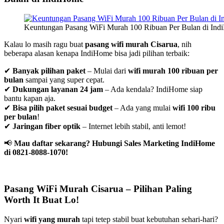
Keuntungan Pasang WiFi Murah 100 Ribuan Per Bulan di In
Kalau lo masih ragu buat
pasang wifi murah Cisarua
, nih
beberapa alasan kenapa IndiHome bisa jadi pilihan terbaik:
✔
Banyak pilihan paket
– Mulai dari
wifi murah 100 ribuan per
bulan
sampai yang super cepat.
✔
Dukungan layanan 24 jam
– Ada kendala? IndiHome siap
bantu kapan aja.
✔
Bisa pilih paket sesuai budget
– Ada yang mulai
wifi 100 ribu
per bulan
!
✔
Jaringan fiber optik
– Internet lebih stabil, anti lemot!
📢
Mau daftar sekarang? Hubungi Sales Marketing IndiHome
di 0821-8088-1070!
Pasang WiFi Murah Cisarua – Pilihan Paling
Worth It Buat Lo!
Nyari
wifi yang murah
tapi tetep stabil buat kebutuhan sehari-hari?