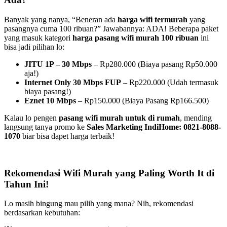
Banyak yang nanya, “Beneran ada
harga wifi termurah
yang
pasangnya cuma 100 ribuan?” Jawabannya: ADA! Beberapa paket
yang masuk kategori
harga pasang wifi murah 100 ribuan
ini
bisa jadi pilihan lo:
JITU 1P – 30 Mbps
– Rp280.000 (Biaya pasang Rp50.000
aja!)
Internet Only 30 Mbps FUP
– Rp220.000 (Udah termasuk
biaya pasang!)
Eznet 10 Mbps
– Rp150.000 (Biaya Pasang Rp166.500)
Kalau lo pengen
pasang wifi murah untuk di rumah
, mending
langsung tanya promo ke
Sales Marketing IndiHome: 0821-8088-
1070
biar bisa dapet harga terbaik!
Rekomendasi Wifi Murah yang Paling Worth It di
Tahun Ini!
Lo masih bingung mau pilih yang mana? Nih, rekomendasi
berdasarkan kebutuhan: