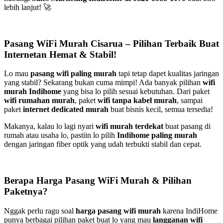
lebih lanjut! 🚀
Pasang WiFi Murah Cisarua – Pilihan Terbaik Buat
Internetan Hemat & Stabil!
Lo mau
pasang wifi paling murah
tapi tetap dapet kualitas jaringan
yang stabil? Sekarang bukan cuma mimpi! Ada banyak pilihan
wifi
murah Indihome
yang bisa lo pilih sesuai kebutuhan. Dari paket
wifi rumahan murah
, paket
wifi tanpa kabel murah
, sampai
paket
internet dedicated murah
buat bisnis kecil, semua tersedia!
Makanya, kalau lo lagi nyari
wifi murah terdekat
buat pasang di
rumah atau usaha lo, pastiin lo pilih
Indihome paling murah
dengan jaringan fiber optik yang udah terbukti stabil dan cepat.
Berapa Harga Pasang WiFi Murah & Pilihan
Paketnya?
Nggak perlu ragu soal
harga pasang wifi murah
karena IndiHome
punya berbagai pilihan paket buat lo yang mau
langganan wifi