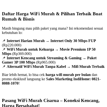
Daftar Harga WiFi Murah & Pilihan Terbaik Buat
Rumah & Bisnis
Masih bingung mau pilih paket yang mana? Ini rekomendasi sesuai
kebutuhan lo:
📌
Internet Harian Murah
→
Internet Only 30 Mbps FUP
(Rp220.000)
📌
WiFi Murah untuk Keluarga
→
Movie Premium 1P 50
Mbps
(Rp369.000)
📌
Internet Kencang untuk Streaming & Gaming
→
Paket
Gamer 3P 100 Mbps
(Rp965.000)
📌
Alternatif WiFi Murah Tanpa Kabel
→
Mifi Murah Terbaik
Biar lebih hemat, lo bisa cek
harga wifi murah per bulan
dan
promo eksklusif langsung ke
Sales Marketing IndiHome: 0821-
8088-1070
!
Pasang WiFi Murah Cisarua – Koneksi Kencang,
Harga Bersahabat!