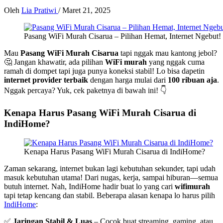
Oleh
Lia Pratiwi
/
Maret 21, 2025
Pasang WiFi Murah Cisarua – Pilihan Hemat, Internet Ngebut!
Mau
Pasang WiFi Murah Cisarua
tapi nggak mau kantong jebol?
🤔 Jangan khawatir, ada pilihan
WiFi murah
yang nggak cuma
ramah di dompet tapi juga punya koneksi stabil! Lo bisa dapetin
internet provider terbaik
dengan harga mulai dari
100 ribuan aja
.
Nggak percaya? Yuk, cek paketnya di bawah ini! 👇
Kenapa Harus Pasang WiFi Murah Cisarua di
IndiHome?
Kenapa Harus Pasang WiFi Murah Cisarua di IndiHome?
Zaman sekarang, internet bukan lagi kebutuhan sekunder, tapi udah
masuk kebutuhan utama! Dari nugas, kerja, sampai hiburan—semua
butuh internet. Nah, IndiHome hadir buat lo yang cari
wifimurah
tapi tetap kencang dan stabil. Beberapa alasan kenapa lo harus pilih
IndiHome
:
✅
Jaringan Stabil & Luas
– Cocok buat streaming, gaming, atau