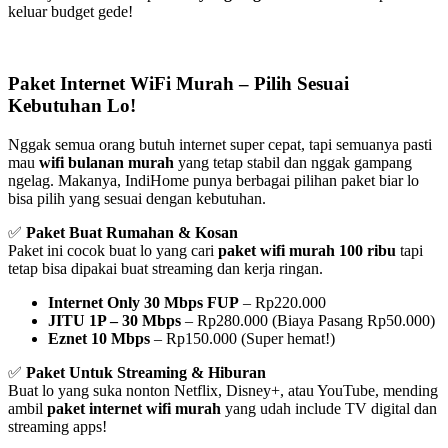
keluar budget gede!
Paket Internet WiFi Murah – Pilih Sesuai
Kebutuhan Lo!
Nggak semua orang butuh internet super cepat, tapi semuanya pasti
mau
wifi bulanan murah
yang tetap stabil dan nggak gampang
ngelag. Makanya, IndiHome punya berbagai pilihan paket biar lo
bisa pilih yang sesuai dengan kebutuhan.
✅
Paket Buat Rumahan & Kosan
Paket ini cocok buat lo yang cari
paket wifi murah 100 ribu
tapi
tetap bisa dipakai buat streaming dan kerja ringan.
Internet Only 30 Mbps FUP
– Rp220.000
JITU 1P – 30 Mbps
– Rp280.000 (Biaya Pasang Rp50.000)
Eznet 10 Mbps
– Rp150.000 (Super hemat!)
✅
Paket Untuk Streaming & Hiburan
Buat lo yang suka nonton Netflix, Disney+, atau YouTube, mending
ambil
paket internet wifi murah
yang udah include TV digital dan
streaming apps!