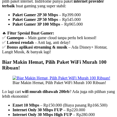
pilih paket internet. IndiHome punya paket
internet provider
terbaik
buat gaming yang super stabil:
Paket Gamer 2P 30 Mbps
– Rp399.000
Paket Gamer 2P 50 Mbps
– Rp545.000
Paket Gamer 3P 100 Mbps
– Rp965.000
🔥
Fitur Spesial Buat Gamer:
✅
Gameqoo
– Main game cloud tanpa perlu beli konsol!
✅
Latensi rendah
– Anti lag, anti delay!
✅
Bonus aplikasi streaming & musik
– Ada Disney+ Hotstar,
Langit Musik, & banyak lagi!
Biar Makin Hemat, Pilih Paket WiFi Murah 100
Ribuan!
Biar Makin Hemat, Pilih Paket WiFi Murah 100 Ribuan!
Lo lagi cari
wifi murah dibawah 200rb
? Ada juga nih pilihan yang
lebih ekonomis!
Eznet 10 Mbps
– Rp150.000 (Biaya pasang Rp166.500)
Internet Only 30 Mbps FUP
– Rp220.000
Internet Only 30 Mbps High FUP
– Rp280.000