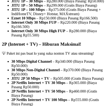
JITU 1P – 30 Mbps
– Rp280.000 (Biaya Pasang: Rp50.000)
JITU 1P – 50 Mbps
– Rp299.000 (Gratis Biaya Pasang)
JITU 1P – 100 Mbps
– Rp375.000 (Gratis Biaya Pasang +
IndiHomeTV, Disney+ Hotstar, MAXstream)
Eznet 10 Mbps
– Rp150.000 (Biaya Pasang Rp166.500)
Internet Only 30 Mbps FUP
– Rp220.000 (Biaya Pasang
Rp166.500)
Internet Only 30 Mbps High FUP
– Rp280.000 (Biaya
Pasang Rp55.500)
2P (Internet + TV) – Hiburan Maksimal!
💡 Paket ini pas buat lo yang suka nonton TV atau streaming!
30 Mbps Digital Channel
– Rp340.000 (Biaya Pasang
Rp50.000)
30 Mbps Non-Digital Channel
– Rp370.000 (Biaya Pasang
Rp50.000)
JITU 2P 50 Mbps + TV
– Rp505.000 (Gratis Biaya Pasang)
2P Netflix Internet + TV 30 Mbps
– Rp365.000 (Biaya
Pasang Rp50.000)
2P Netflix Internet + TV 50 Mbps
– Rp460.000 (Gratis
Biaya Pasang)
2P Netflix Internet + TV 100 Mbps
– Rp555.000 (Gratis
Biaya Pasang)