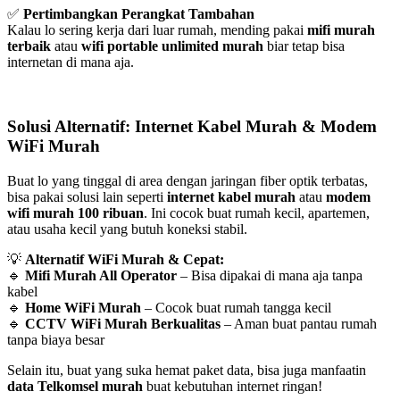
✅
Pertimbangkan Perangkat Tambahan
Kalau lo sering kerja dari luar rumah, mending pakai
mifi murah
terbaik
atau
wifi portable unlimited murah
biar tetap bisa
internetan di mana aja.
Solusi Alternatif: Internet Kabel Murah & Modem
WiFi Murah
Buat lo yang tinggal di area dengan jaringan fiber optik terbatas,
bisa pakai solusi lain seperti
internet kabel murah
atau
modem
wifi murah 100 ribuan
. Ini cocok buat rumah kecil, apartemen,
atau usaha kecil yang butuh koneksi stabil.
💡
Alternatif WiFi Murah & Cepat:
🔹
Mifi Murah All Operator
– Bisa dipakai di mana aja tanpa
kabel
🔹
Home WiFi Murah
– Cocok buat rumah tangga kecil
🔹
CCTV WiFi Murah Berkualitas
– Aman buat pantau rumah
tanpa biaya besar
Selain itu, buat yang suka hemat paket data, bisa juga manfaatin
data Telkomsel murah
buat kebutuhan internet ringan!