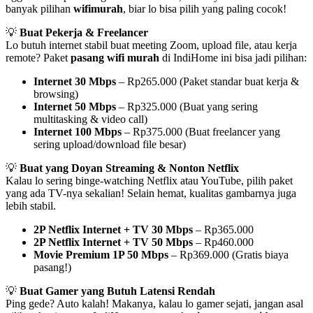
banyak pilihan
wifimurah
, biar lo bisa pilih yang paling cocok!
💡
Buat Pekerja & Freelancer
Lo butuh internet stabil buat meeting Zoom, upload file, atau kerja
remote? Paket
pasang wifi murah
di IndiHome ini bisa jadi pilihan:
Internet 30 Mbps
– Rp265.000 (Paket standar buat kerja &
browsing)
Internet 50 Mbps
– Rp325.000 (Buat yang sering
multitasking & video call)
Internet 100 Mbps
– Rp375.000 (Buat freelancer yang
sering upload/download file besar)
💡
Buat yang Doyan Streaming & Nonton Netflix
Kalau lo sering binge-watching Netflix atau YouTube, pilih paket
yang ada TV-nya sekalian! Selain hemat, kualitas gambarnya juga
lebih stabil.
2P Netflix Internet + TV 30 Mbps
– Rp365.000
2P Netflix Internet + TV 50 Mbps
– Rp460.000
Movie Premium 1P 50 Mbps
– Rp369.000 (Gratis biaya
pasang!)
💡
Buat Gamer yang Butuh Latensi Rendah
Ping gede? Auto kalah! Makanya, kalau lo gamer sejati, jangan asal