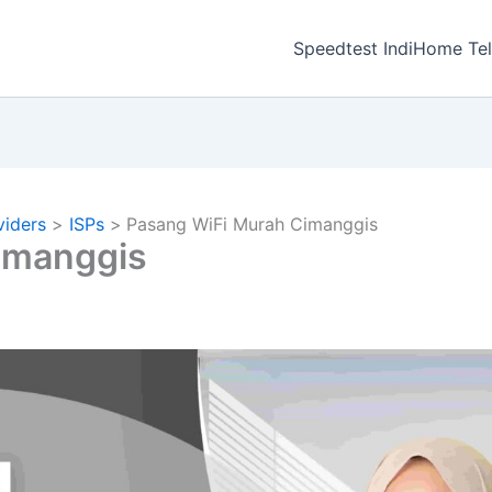
a
Speedtest IndiHome Te
viders
ISPs
Pasang WiFi Murah Cimanggis
imanggis