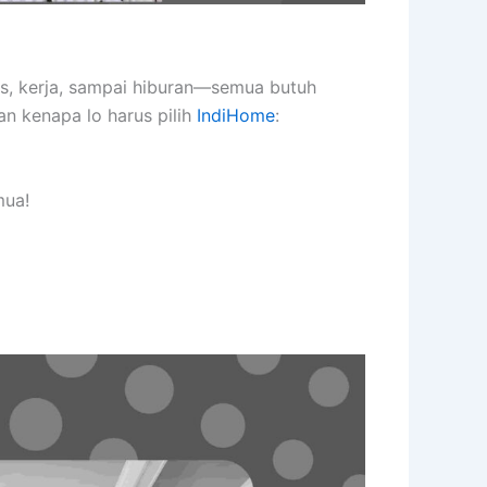
as, kerja, sampai hiburan—semua butuh
an kenapa lo harus pilih
IndiHome
:
mua!