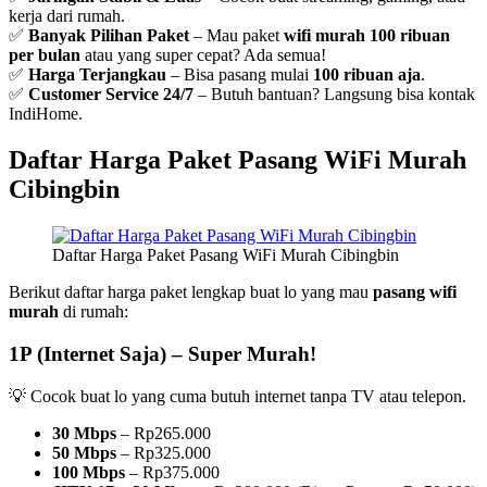
kerja dari rumah.
✅
Banyak Pilihan Paket
– Mau paket
wifi murah 100 ribuan
per bulan
atau yang super cepat? Ada semua!
✅
Harga Terjangkau
– Bisa pasang mulai
100 ribuan aja
.
✅
Customer Service 24/7
– Butuh bantuan? Langsung bisa kontak
IndiHome.
Daftar Harga Paket Pasang WiFi Murah
Cibingbin
Daftar Harga Paket Pasang WiFi Murah Cibingbin
Berikut daftar harga paket lengkap buat lo yang mau
pasang wifi
murah
di rumah:
1P (Internet Saja) – Super Murah!
💡 Cocok buat lo yang cuma butuh internet tanpa TV atau telepon.
30 Mbps
– Rp265.000
50 Mbps
– Rp325.000
100 Mbps
– Rp375.000