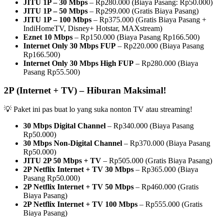
JITU 1P – 30 Mbps
– Rp280.000 (Biaya Pasang: Rp50.000)
JITU 1P – 50 Mbps
– Rp299.000 (Gratis Biaya Pasang)
JITU 1P – 100 Mbps
– Rp375.000 (Gratis Biaya Pasang +
IndiHomeTV, Disney+ Hotstar, MAXstream)
Eznet 10 Mbps
– Rp150.000 (Biaya Pasang Rp166.500)
Internet Only 30 Mbps FUP
– Rp220.000 (Biaya Pasang
Rp166.500)
Internet Only 30 Mbps High FUP
– Rp280.000 (Biaya
Pasang Rp55.500)
2P (Internet + TV) – Hiburan Maksimal!
💡 Paket ini pas buat lo yang suka nonton TV atau streaming!
30 Mbps Digital Channel
– Rp340.000 (Biaya Pasang
Rp50.000)
30 Mbps Non-Digital Channel
– Rp370.000 (Biaya Pasang
Rp50.000)
JITU 2P 50 Mbps + TV
– Rp505.000 (Gratis Biaya Pasang)
2P Netflix Internet + TV 30 Mbps
– Rp365.000 (Biaya
Pasang Rp50.000)
2P Netflix Internet + TV 50 Mbps
– Rp460.000 (Gratis
Biaya Pasang)
2P Netflix Internet + TV 100 Mbps
– Rp555.000 (Gratis
Biaya Pasang)