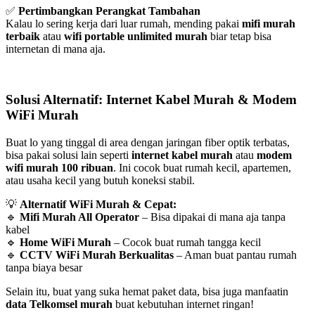
✅
Pertimbangkan Perangkat Tambahan
Kalau lo sering kerja dari luar rumah, mending pakai
mifi murah
terbaik
atau
wifi portable unlimited murah
biar tetap bisa
internetan di mana aja.
Solusi Alternatif: Internet Kabel Murah & Modem
WiFi Murah
Buat lo yang tinggal di area dengan jaringan fiber optik terbatas,
bisa pakai solusi lain seperti
internet kabel murah
atau
modem
wifi murah 100 ribuan
. Ini cocok buat rumah kecil, apartemen,
atau usaha kecil yang butuh koneksi stabil.
💡
Alternatif WiFi Murah & Cepat:
🔹
Mifi Murah All Operator
– Bisa dipakai di mana aja tanpa
kabel
🔹
Home WiFi Murah
– Cocok buat rumah tangga kecil
🔹
CCTV WiFi Murah Berkualitas
– Aman buat pantau rumah
tanpa biaya besar
Selain itu, buat yang suka hemat paket data, bisa juga manfaatin
data Telkomsel murah
buat kebutuhan internet ringan!