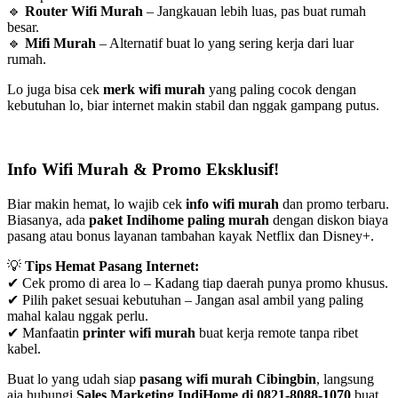
🔹
Router Wifi Murah
– Jangkauan lebih luas, pas buat rumah
besar.
🔹
Mifi Murah
– Alternatif buat lo yang sering kerja dari luar
rumah.
Lo juga bisa cek
merk wifi murah
yang paling cocok dengan
kebutuhan lo, biar internet makin stabil dan nggak gampang putus.
Info Wifi Murah & Promo Eksklusif!
Biar makin hemat, lo wajib cek
info wifi murah
dan promo terbaru.
Biasanya, ada
paket Indihome paling murah
dengan diskon biaya
pasang atau bonus layanan tambahan kayak Netflix dan Disney+.
💡
Tips Hemat Pasang Internet:
✔ Cek promo di area lo – Kadang tiap daerah punya promo khusus.
✔ Pilih paket sesuai kebutuhan – Jangan asal ambil yang paling
mahal kalau nggak perlu.
✔ Manfaatin
printer wifi murah
buat kerja remote tanpa ribet
kabel.
Buat lo yang udah siap
pasang wifi murah Cibingbin
, langsung
aja hubungi
Sales Marketing IndiHome di 0821-8088-1070
buat