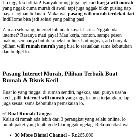
Lo nggak sendirian! Banyak orang juga lagi cari
harga wifi murah
yang nggak cuma murah di awal, tapi juga nggak bikin pusing tiap
bayar tagihan bulanan. Makanya,
pasang wifi murah terdekat
dari
IndiHome bisa jadi solusi yang paling pas!
Zaman sekarang, internet tuh udah kayak listrik. Nggak ada
internet? Rasanya mati gaya! Mau kerja, nonton, sampe pesen
makan, semuanya butuh koneksi online. Untungnya, ada banyak
pilihan
wifi rumah murah
yang bisa lo sesuaikan sama kebutuhan
dan budget lo.
Pasang Internet Murah, Pilihan Terbaik Buat
Rumah & Bisnis Kecil
Buat lo yang tinggal di rumah sendiri, ngekos, atau punya usaha
kecil, pilih
internet wifi murah
yang nggak cuma terjangkau, tapi
juga sesuai sama kebutuhan pemakaian lo.
✅
Buat Rumah Tangga
Kalau di rumah ada lebih dari 3 perangkat yang selalu online, lo
butuh paket yang lebih gede biar nggak ngelag. Rekomendasinya:
30 Mbps Digital Channel
– Rp265.000