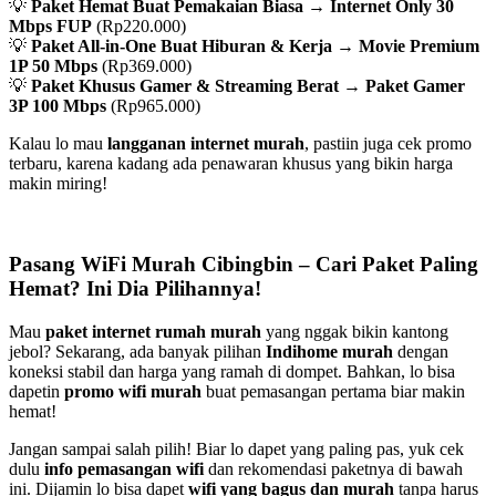
💡
Paket Hemat Buat Pemakaian Biasa
→
Internet Only 30
Mbps FUP
(Rp220.000)
💡
Paket All-in-One Buat Hiburan & Kerja
→
Movie Premium
1P 50 Mbps
(Rp369.000)
💡
Paket Khusus Gamer & Streaming Berat
→
Paket Gamer
3P 100 Mbps
(Rp965.000)
Kalau lo mau
langganan internet murah
, pastiin juga cek promo
terbaru, karena kadang ada penawaran khusus yang bikin harga
makin miring!
Pasang WiFi Murah Cibingbin – Cari Paket Paling
Hemat? Ini Dia Pilihannya!
Mau
paket internet rumah murah
yang nggak bikin kantong
jebol? Sekarang, ada banyak pilihan
Indihome murah
dengan
koneksi stabil dan harga yang ramah di dompet. Bahkan, lo bisa
dapetin
promo wifi murah
buat pemasangan pertama biar makin
hemat!
Jangan sampai salah pilih! Biar lo dapet yang paling pas, yuk cek
dulu
info pemasangan wifi
dan rekomendasi paketnya di bawah
ini. Dijamin lo bisa dapet
wifi yang bagus dan murah
tanpa harus