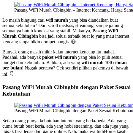
Pasang WiFi Murah Cibingbin – Internet Kencang, Harga Santa
Lo masih bingung cari
wifi murah
yang bisa diandalkan buat
semua kebutuhan? Dari scroll medsos, streaming, sampe gaming—
semuanya butuh koneksi yang stabil. Makanya,
Pasang WiFi
Murah Cibingbin
bisa jadi solusi terbaik buat lo yang mau internet
kencang tanpa bikin dompet nangis. 😆
Banyak orang masih mikir kalau internet kencang itu mahal.
Padahal, ada banyak
paket wifi murah
yang bisa lo pilih sesuai
budget dan kebutuhan. Bahkan, ada yang
wifi murah 100 ribuan
per bulan
! Nggak percaya? Cek sendiri pilihan paketnya di bawah
ini! 👇
Pasang WiFi Murah Cibingbin dengan Paket Sesuai
Kebutuhan
Pasang WiFi Murah Cibingbin dengan Paket Sesuai Kebutuha
Setiap orang punya kebutuhan internet yang beda-beda. Ada yang
cuma butuh buat kerja, ada yang hobi streaming, dan ada juga yang
nggak bisa lepas dari game online. Nah, makanya IndiHome kasih