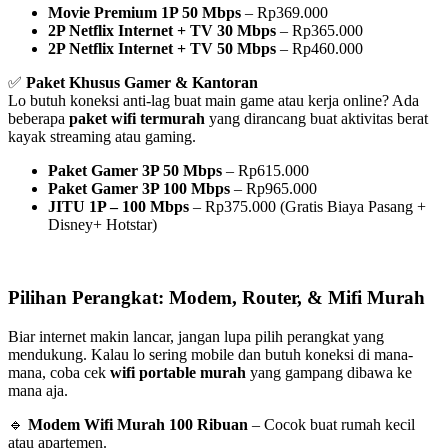
Movie Premium 1P 50 Mbps
– Rp369.000
2P Netflix Internet + TV 30 Mbps
– Rp365.000
2P Netflix Internet + TV 50 Mbps
– Rp460.000
✅
Paket Khusus Gamer & Kantoran
Lo butuh koneksi anti-lag buat main game atau kerja online? Ada
beberapa
paket wifi termurah
yang dirancang buat aktivitas berat
kayak streaming atau gaming.
Paket Gamer 3P 50 Mbps
– Rp615.000
Paket Gamer 3P 100 Mbps
– Rp965.000
JITU 1P – 100 Mbps
– Rp375.000 (Gratis Biaya Pasang +
Disney+ Hotstar)
Pilihan Perangkat: Modem, Router, & Mifi Murah
Biar internet makin lancar, jangan lupa pilih perangkat yang
mendukung. Kalau lo sering mobile dan butuh koneksi di mana-
mana, coba cek
wifi portable murah
yang gampang dibawa ke
mana aja.
🔹
Modem Wifi Murah 100 Ribuan
– Cocok buat rumah kecil
atau apartemen.