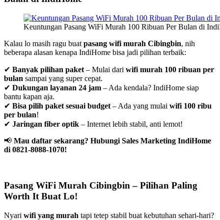
Keuntungan Pasang WiFi Murah 100 Ribuan Per Bulan di In
Kalau lo masih ragu buat
pasang wifi murah Cibingbin
, nih
beberapa alasan kenapa IndiHome bisa jadi pilihan terbaik:
✔
Banyak pilihan paket
– Mulai dari
wifi murah 100 ribuan per
bulan
sampai yang super cepat.
✔
Dukungan layanan 24 jam
– Ada kendala? IndiHome siap
bantu kapan aja.
✔
Bisa pilih paket sesuai budget
– Ada yang mulai
wifi 100 ribu
per bulan
!
✔
Jaringan fiber optik
– Internet lebih stabil, anti lemot!
📢
Mau daftar sekarang? Hubungi Sales Marketing IndiHome
di 0821-8088-1070!
Pasang WiFi Murah Cibingbin – Pilihan Paling
Worth It Buat Lo!
Nyari
wifi yang murah
tapi tetep stabil buat kebutuhan sehari-hari?