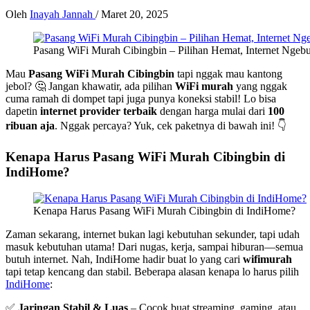
Oleh
Inayah Jannah
/
Maret 20, 2025
Pasang WiFi Murah Cibingbin – Pilihan Hemat, Internet Ngebu
Mau
Pasang WiFi Murah Cibingbin
tapi nggak mau kantong
jebol? 🤔 Jangan khawatir, ada pilihan
WiFi murah
yang nggak
cuma ramah di dompet tapi juga punya koneksi stabil! Lo bisa
dapetin
internet provider terbaik
dengan harga mulai dari
100
ribuan aja
. Nggak percaya? Yuk, cek paketnya di bawah ini! 👇
Kenapa Harus Pasang WiFi Murah Cibingbin di
IndiHome?
Kenapa Harus Pasang WiFi Murah Cibingbin di IndiHome?
Zaman sekarang, internet bukan lagi kebutuhan sekunder, tapi udah
masuk kebutuhan utama! Dari nugas, kerja, sampai hiburan—semua
butuh internet. Nah, IndiHome hadir buat lo yang cari
wifimurah
tapi tetap kencang dan stabil. Beberapa alasan kenapa lo harus pilih
IndiHome
:
✅
Jaringan Stabil & Luas
– Cocok buat streaming, gaming, atau