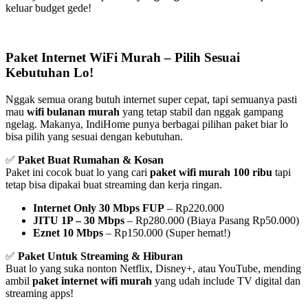
keluar budget gede!
Paket Internet WiFi Murah – Pilih Sesuai
Kebutuhan Lo!
Nggak semua orang butuh internet super cepat, tapi semuanya pasti
mau
wifi bulanan murah
yang tetap stabil dan nggak gampang
ngelag. Makanya, IndiHome punya berbagai pilihan paket biar lo
bisa pilih yang sesuai dengan kebutuhan.
✅
Paket Buat Rumahan & Kosan
Paket ini cocok buat lo yang cari
paket wifi murah 100 ribu
tapi
tetap bisa dipakai buat streaming dan kerja ringan.
Internet Only 30 Mbps FUP
– Rp220.000
JITU 1P – 30 Mbps
– Rp280.000 (Biaya Pasang Rp50.000)
Eznet 10 Mbps
– Rp150.000 (Super hemat!)
✅
Paket Untuk Streaming & Hiburan
Buat lo yang suka nonton Netflix, Disney+, atau YouTube, mending
ambil
paket internet wifi murah
yang udah include TV digital dan
streaming apps!