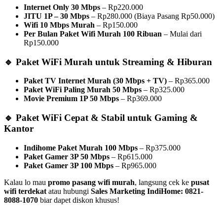
Internet Only 30 Mbps
– Rp220.000
JITU 1P – 30 Mbps
– Rp280.000 (Biaya Pasang Rp50.000)
Wifi 10 Mbps Murah
– Rp150.000
Per Bulan Paket Wifi Murah 100 Ribuan
– Mulai dari
Rp150.000
🔹 Paket WiFi Murah untuk Streaming & Hiburan
Paket TV Internet Murah (30 Mbps + TV)
– Rp365.000
Paket WiFi Paling Murah 50 Mbps
– Rp325.000
Movie Premium 1P 50 Mbps
– Rp369.000
🔹 Paket WiFi Cepat & Stabil untuk Gaming &
Kantor
Indihome Paket Murah 100 Mbps
– Rp375.000
Paket Gamer 3P 50 Mbps
– Rp615.000
Paket Gamer 3P 100 Mbps
– Rp965.000
Kalau lo mau
promo pasang wifi murah
, langsung cek ke
pusat
wifi terdekat
atau hubungi
Sales Marketing IndiHome: 0821-
8088-1070
biar dapet diskon khusus!