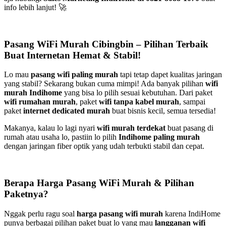
info lebih lanjut! 🚀
Pasang WiFi Murah Cibingbin – Pilihan Terbaik
Buat Internetan Hemat & Stabil!
Lo mau
pasang wifi paling murah
tapi tetap dapet kualitas jaringan
yang stabil? Sekarang bukan cuma mimpi! Ada banyak pilihan
wifi
murah Indihome
yang bisa lo pilih sesuai kebutuhan. Dari paket
wifi rumahan murah
, paket
wifi tanpa kabel murah
, sampai
paket
internet dedicated murah
buat bisnis kecil, semua tersedia!
Makanya, kalau lo lagi nyari
wifi murah terdekat
buat pasang di
rumah atau usaha lo, pastiin lo pilih
Indihome paling murah
dengan jaringan fiber optik yang udah terbukti stabil dan cepat.
Berapa Harga Pasang WiFi Murah & Pilihan
Paketnya?
Nggak perlu ragu soal
harga pasang wifi murah
karena IndiHome
punya berbagai pilihan paket buat lo yang mau
langganan wifi