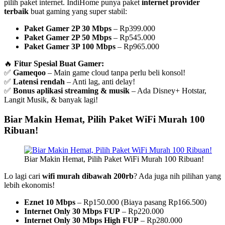
pilih paket internet. IndiHome punya paket
internet provider
terbaik
buat gaming yang super stabil:
Paket Gamer 2P 30 Mbps
– Rp399.000
Paket Gamer 2P 50 Mbps
– Rp545.000
Paket Gamer 3P 100 Mbps
– Rp965.000
🔥
Fitur Spesial Buat Gamer:
✅
Gameqoo
– Main game cloud tanpa perlu beli konsol!
✅
Latensi rendah
– Anti lag, anti delay!
✅
Bonus aplikasi streaming & musik
– Ada Disney+ Hotstar,
Langit Musik, & banyak lagi!
Biar Makin Hemat, Pilih Paket WiFi Murah 100
Ribuan!
Biar Makin Hemat, Pilih Paket WiFi Murah 100 Ribuan!
Lo lagi cari
wifi murah dibawah 200rb
? Ada juga nih pilihan yang
lebih ekonomis!
Eznet 10 Mbps
– Rp150.000 (Biaya pasang Rp166.500)
Internet Only 30 Mbps FUP
– Rp220.000
Internet Only 30 Mbps High FUP
– Rp280.000