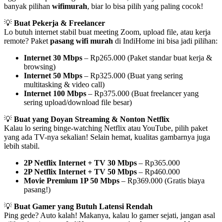
banyak pilihan
wifimurah
, biar lo bisa pilih yang paling cocok!
💡
Buat Pekerja & Freelancer
Lo butuh internet stabil buat meeting Zoom, upload file, atau kerja
remote? Paket
pasang wifi murah
di IndiHome ini bisa jadi pilihan:
Internet 30 Mbps
– Rp265.000 (Paket standar buat kerja &
browsing)
Internet 50 Mbps
– Rp325.000 (Buat yang sering
multitasking & video call)
Internet 100 Mbps
– Rp375.000 (Buat freelancer yang
sering upload/download file besar)
💡
Buat yang Doyan Streaming & Nonton Netflix
Kalau lo sering binge-watching Netflix atau YouTube, pilih paket
yang ada TV-nya sekalian! Selain hemat, kualitas gambarnya juga
lebih stabil.
2P Netflix Internet + TV 30 Mbps
– Rp365.000
2P Netflix Internet + TV 50 Mbps
– Rp460.000
Movie Premium 1P 50 Mbps
– Rp369.000 (Gratis biaya
pasang!)
💡
Buat Gamer yang Butuh Latensi Rendah
Ping gede? Auto kalah! Makanya, kalau lo gamer sejati, jangan asal