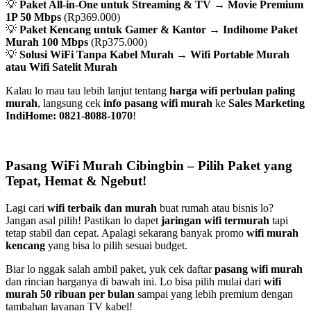
💡
Paket All-in-One untuk Streaming & TV
→
Movie Premium
1P 50 Mbps
(Rp369.000)
💡
Paket Kencang untuk Gamer & Kantor
→
Indihome Paket
Murah 100 Mbps
(Rp375.000)
💡
Solusi WiFi Tanpa Kabel Murah
→
Wifi Portable Murah
atau Wifi Satelit Murah
Kalau lo mau tau lebih lanjut tentang
harga wifi perbulan paling
murah
, langsung cek
info pasang wifi murah
ke
Sales Marketing
IndiHome: 0821-8088-1070
!
Pasang WiFi Murah Cibingbin – Pilih Paket yang
Tepat, Hemat & Ngebut!
Lagi cari
wifi terbaik dan murah
buat rumah atau bisnis lo?
Jangan asal pilih! Pastikan lo dapet
jaringan wifi termurah
tapi
tetap stabil dan cepat. Apalagi sekarang banyak promo
wifi murah
kencang
yang bisa lo pilih sesuai budget.
Biar lo nggak salah ambil paket, yuk cek daftar
pasang wifi murah
dan rincian harganya di bawah ini. Lo bisa pilih mulai dari
wifi
murah 50 ribuan per bulan
sampai yang lebih premium dengan
tambahan layanan TV kabel!