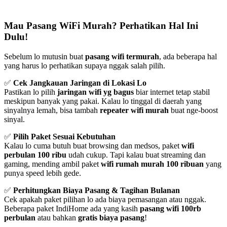
Mau Pasang WiFi Murah? Perhatikan Hal Ini
Dulu!
Sebelum lo mutusin buat
pasang wifi termurah
, ada beberapa hal
yang harus lo perhatikan supaya nggak salah pilih.
✅
Cek Jangkauan Jaringan di Lokasi Lo
Pastikan lo pilih
jaringan wifi yg bagus
biar internet tetap stabil
meskipun banyak yang pakai. Kalau lo tinggal di daerah yang
sinyalnya lemah, bisa tambah
repeater wifi murah
buat nge-boost
sinyal.
✅
Pilih Paket Sesuai Kebutuhan
Kalau lo cuma butuh buat browsing dan medsos, paket
wifi
perbulan 100 ribu
udah cukup. Tapi kalau buat streaming dan
gaming, mending ambil paket
wifi rumah murah 100 ribuan
yang
punya speed lebih gede.
✅
Perhitungkan Biaya Pasang & Tagihan Bulanan
Cek apakah paket pilihan lo ada biaya pemasangan atau nggak.
Beberapa paket IndiHome ada yang kasih
pasang wifi 100rb
perbulan
atau bahkan
gratis biaya pasang
!