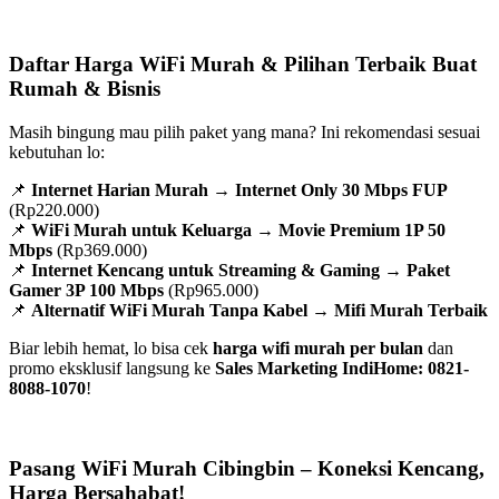
Daftar Harga WiFi Murah & Pilihan Terbaik Buat
Rumah & Bisnis
Masih bingung mau pilih paket yang mana? Ini rekomendasi sesuai
kebutuhan lo:
📌
Internet Harian Murah
→
Internet Only 30 Mbps FUP
(Rp220.000)
📌
WiFi Murah untuk Keluarga
→
Movie Premium 1P 50
Mbps
(Rp369.000)
📌
Internet Kencang untuk Streaming & Gaming
→
Paket
Gamer 3P 100 Mbps
(Rp965.000)
📌
Alternatif WiFi Murah Tanpa Kabel
→
Mifi Murah Terbaik
Biar lebih hemat, lo bisa cek
harga wifi murah per bulan
dan
promo eksklusif langsung ke
Sales Marketing IndiHome: 0821-
8088-1070
!
Pasang WiFi Murah Cibingbin – Koneksi Kencang,
Harga Bersahabat!