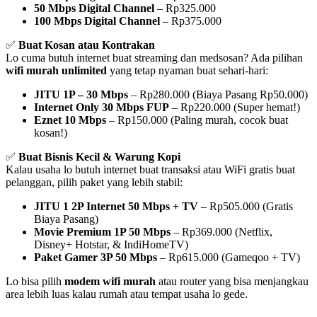
50 Mbps Digital Channel
– Rp325.000
100 Mbps Digital Channel
– Rp375.000
✅
Buat Kosan atau Kontrakan
Lo cuma butuh internet buat streaming dan medsosan? Ada pilihan
wifi murah unlimited
yang tetap nyaman buat sehari-hari:
JITU 1P – 30 Mbps
– Rp280.000 (Biaya Pasang Rp50.000)
Internet Only 30 Mbps FUP
– Rp220.000 (Super hemat!)
Eznet 10 Mbps
– Rp150.000 (Paling murah, cocok buat
kosan!)
✅
Buat Bisnis Kecil & Warung Kopi
Kalau usaha lo butuh internet buat transaksi atau WiFi gratis buat
pelanggan, pilih paket yang lebih stabil:
JITU 1 2P Internet 50 Mbps + TV
– Rp505.000 (Gratis
Biaya Pasang)
Movie Premium 1P 50 Mbps
– Rp369.000 (Netflix,
Disney+ Hotstar, & IndiHomeTV)
Paket Gamer 3P 50 Mbps
– Rp615.000 (Gameqoo + TV)
Lo bisa pilih
modem wifi murah
atau router yang bisa menjangkau
area lebih luas kalau rumah atau tempat usaha lo gede.