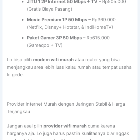
JITU 1 2P Internet 50 Mbps + TV
– Rp505.000
(Gratis Biaya Pasang)
Movie Premium 1P 50 Mbps
– Rp369.000
(Netflix, Disney+ Hotstar, & IndiHomeTV)
Paket Gamer 3P 50 Mbps
– Rp615.000
(Gameqoo + TV)
Lo bisa pilih
modem wifi murah
atau router yang bisa
menjangkau area lebih luas kalau rumah atau tempat usaha
lo gede.
Provider Internet Murah dengan Jaringan Stabil & Harga
Terjangkau
Jangan asal pilih
provider wifi murah
cuma karena
harganya aja. Lo juga harus pastiin kualitasnya biar nggak