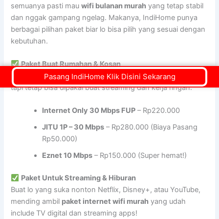
semuanya pasti mau
wifi bulanan murah
yang tetap stabil
dan nggak gampang ngelag. Makanya, IndiHome punya
berbagai pilihan paket biar lo bisa pilih yang sesuai dengan
kebutuhan.
Paket Buat Rumahan & Kosan
Paket ini cocok buat lo yang cari
paket wifi murah 100 ribu
Pasang IndiHome Klik Disini Sekarang
tapi tetap bisa dipakai buat streaming dan kerja ringan.
Internet Only 30 Mbps FUP
– Rp220.000
JITU 1P – 30 Mbps
– Rp280.000 (Biaya Pasang
Rp50.000)
Eznet 10 Mbps
– Rp150.000 (Super hemat!)
Paket Untuk Streaming & Hiburan
Buat lo yang suka nonton Netflix, Disney+, atau YouTube,
mending ambil
paket internet wifi murah
yang udah
include TV digital dan streaming apps!