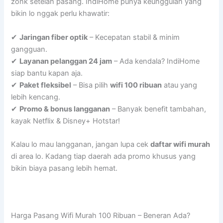
zonk setelah pasang. IndiHome punya keunggulan yang
bikin lo nggak perlu khawatir:
✔
Jaringan fiber optik
– Kecepatan stabil & minim
gangguan.
✔
Layanan pelanggan 24 jam
– Ada kendala? IndiHome
siap bantu kapan aja.
✔
Paket fleksibel
– Bisa pilih
wifi 100 ribuan
atau yang
lebih kencang.
✔
Promo & bonus langganan
– Banyak benefit tambahan,
kayak Netflix & Disney+ Hotstar!
Kalau lo mau langganan, jangan lupa cek
daftar wifi murah
di area lo. Kadang tiap daerah ada promo khusus yang
bikin biaya pasang lebih hemat.
Harga Pasang Wifi Murah 100 Ribuan – Beneran Ada?