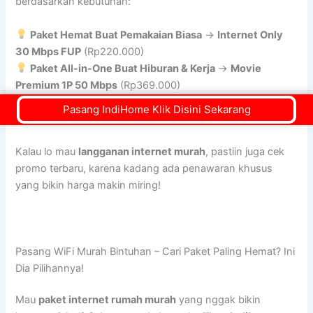
berdasarkan kebutuhan:
Paket Hemat Buat Pemakaian Biasa
→
Internet Only
30 Mbps FUP
(Rp220.000)
Paket All-in-One Buat Hiburan & Kerja
→
Movie
Premium 1P 50 Mbps
(Rp369.000)
Paket Khusus Gamer & Streaming Berat
→
Paket
Pasang IndiHome Klik Disini Sekarang
Gamer 3P 100 Mbps
(Rp965.000)
Kalau lo mau
langganan internet murah
, pastiin juga cek
promo terbaru, karena kadang ada penawaran khusus
yang bikin harga makin miring!
Pasang WiFi Murah Bintuhan – Cari Paket Paling Hemat? Ini
Dia Pilihannya!
Mau
paket internet rumah murah
yang nggak bikin