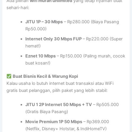
Ada pilihan
wifi murah unlimited
yang tetap nyaman buat
sehari-hari:
JITU 1P – 30 Mbps
– Rp280.000 (Biaya Pasang
Rp50.000)
Internet Only 30 Mbps FUP
– Rp220.000 (Super
hemat!)
Eznet 10 Mbps
– Rp150.000 (Paling murah, cocok
buat kosan!)
Buat Bisnis Kecil & Warung Kopi
Kalau usaha lo butuh internet buat transaksi atau WiFi
gratis buat pelanggan, pilih paket yang lebih stabil:
JITU 1 2P Internet 50 Mbps + TV
– Rp505.000
(Gratis Biaya Pasang)
Movie Premium 1P 50 Mbps
– Rp369.000
(Netflix, Disney+ Hotstar, & IndiHomeTV)