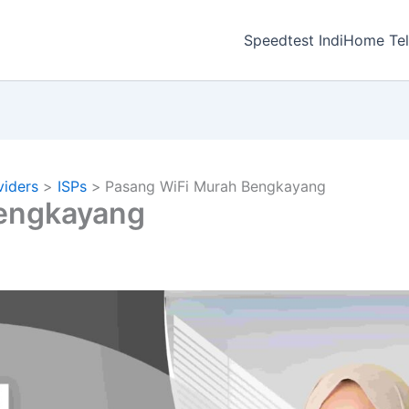
a
Speedtest IndiHome Te
viders
ISPs
Pasang WiFi Murah Bengkayang
engkayang