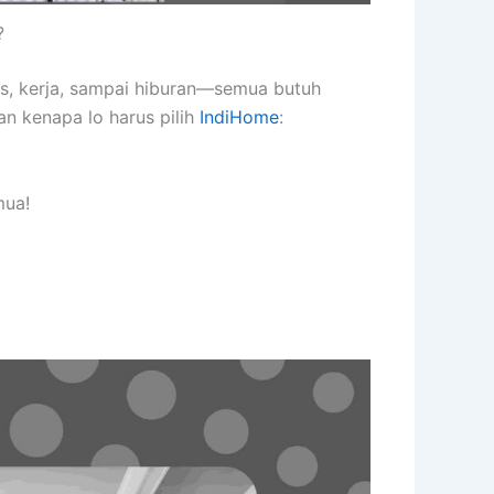
?
as, kerja, sampai hiburan—semua butuh
an kenapa lo harus pilih
IndiHome
:
mua!