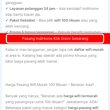
gangguan.
✔
Layanan pelanggan 24 jam
– Ada kendala? IndiHome
siap bantu kapan aja.
✔
Paket fleksibel
– Bisa pilih
wifi 100 ribuan
atau yang
lebih kencang.
✔
Promo & bonus langganan
– Banyak benefit tambahan,
kayak Netflix & Disney+ Hotstar!
Pasang IndiHome Klik Disini Sekarang
Kalau lo mau langganan, jangan lupa cek
daftar wifi murah
di area lo. Kadang tiap daerah ada promo khusus yang
bikin biaya pasang lebih hemat.
Harga Pasang Wifi Murah 100 Ribuan – Beneran Ada?
Banyak yang nanya, “Beneran ada
harga wifi termurah
yang pasangnya cuma 100 ribuan?” Jawabannya: ADA!
Beberapa paket yang masuk kategori
harga pasang wifi