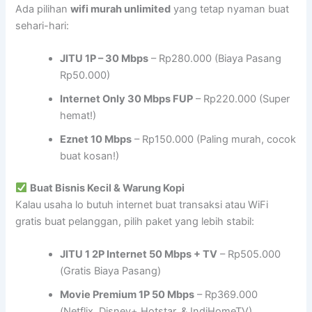
Ada pilihan
wifi murah unlimited
yang tetap nyaman buat
sehari-hari:
JITU 1P – 30 Mbps
– Rp280.000 (Biaya Pasang
Rp50.000)
Internet Only 30 Mbps FUP
– Rp220.000 (Super
hemat!)
Eznet 10 Mbps
– Rp150.000 (Paling murah, cocok
buat kosan!)
Buat Bisnis Kecil & Warung Kopi
Kalau usaha lo butuh internet buat transaksi atau WiFi
gratis buat pelanggan, pilih paket yang lebih stabil:
JITU 1 2P Internet 50 Mbps + TV
– Rp505.000
(Gratis Biaya Pasang)
Movie Premium 1P 50 Mbps
– Rp369.000
(Netflix, Disney+ Hotstar, & IndiHomeTV)