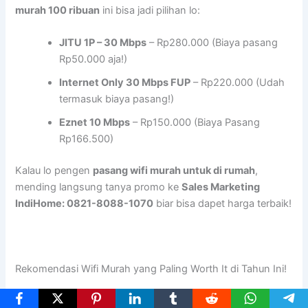
murah 100 ribuan
ini bisa jadi pilihan lo:
JITU 1P – 30 Mbps
– Rp280.000 (Biaya pasang
Rp50.000 aja!)
Internet Only 30 Mbps FUP
– Rp220.000 (Udah
termasuk biaya pasang!)
Eznet 10 Mbps
– Rp150.000 (Biaya Pasang
Rp166.500)
Kalau lo pengen
pasang wifi murah untuk di rumah
,
mending langsung tanya promo ke
Sales Marketing
IndiHome: 0821-8088-1070
biar bisa dapet harga terbaik!
Rekomendasi Wifi Murah yang Paling Worth It di Tahun Ini!
Lo masih bingung mau pilih yang mana? Nih, rekomendasi