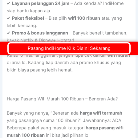
✔
Layanan pelanggan 24 jam
– Ada kendala? IndiHome
siap bantu kapan aja.
✔
Paket fleksibel
– Bisa pilih
wifi 100 ribuan
atau yang
lebih kencang.
✔
Promo & bonus langganan
– Banyak benefit tambahan,
kayak Netflix & Disney+ Hotstar!
Pasang IndiHome Klik Disini Sekarang
Kalau lo mau langganan, jangan lupa cek
daftar wifi murah
di area lo. Kadang tiap daerah ada promo khusus yang
bikin biaya pasang lebih hemat.
Harga Pasang Wifi Murah 100 Ribuan – Beneran Ada?
Banyak yang nanya, “Beneran ada
harga wifi termurah
yang pasangnya cuma 100 ribuan?” Jawabannya: ADA!
Beberapa paket yang masuk kategori
harga pasang wifi
murah 100 ribuan
ini bisa jadi pilihan lo: