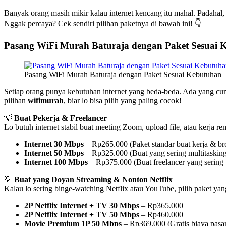
Banyak orang masih mikir kalau internet kencang itu mahal. Padahal
Nggak percaya? Cek sendiri pilihan paketnya di bawah ini! 👇
Pasang WiFi Murah Baturaja dengan Paket Sesuai 
Pasang WiFi Murah Baturaja dengan Paket Sesuai Kebutuhan
Setiap orang punya kebutuhan internet yang beda-beda. Ada yang cum
pilihan
wifimurah
, biar lo bisa pilih yang paling cocok!
💡
Buat Pekerja & Freelancer
Lo butuh internet stabil buat meeting Zoom, upload file, atau kerja r
Internet 30 Mbps
– Rp265.000 (Paket standar buat kerja & b
Internet 50 Mbps
– Rp325.000 (Buat yang sering multitasking
Internet 100 Mbps
– Rp375.000 (Buat freelancer yang sering 
💡
Buat yang Doyan Streaming & Nonton Netflix
Kalau lo sering binge-watching Netflix atau YouTube, pilih paket yan
2P Netflix Internet + TV 30 Mbps
– Rp365.000
2P Netflix Internet + TV 50 Mbps
– Rp460.000
Movie Premium 1P 50 Mbps
– Rp369.000 (Gratis biaya pasa