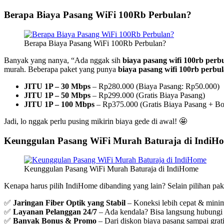
Berapa Biaya Pasang WiFi 100Rb Perbulan?
Berapa Biaya Pasang WiFi 100Rb Perbulan?
Banyak yang nanya, “Ada nggak sih
biaya pasang wifi 100rb perb
murah. Beberapa paket yang punya
biaya pasang wifi 100rb perbu
JITU 1P – 30 Mbps
– Rp280.000 (Biaya Pasang: Rp50.000)
JITU 1P – 50 Mbps
– Rp299.000 (Gratis Biaya Pasang)
JITU 1P – 100 Mbps
– Rp375.000 (Gratis Biaya Pasang + Bo
Jadi, lo nggak perlu pusing mikirin biaya gede di awal! 🤩
Keunggulan Pasang WiFi Murah Baturaja di IndiH
Keunggulan Pasang WiFi Murah Baturaja di IndiHome
Kenapa harus pilih IndiHome dibanding yang lain? Selain pilihan pak
✅
Jaringan Fiber Optik yang Stabil
– Koneksi lebih cepat & mini
✅
Layanan Pelanggan 24/7
– Ada kendala? Bisa langsung hubungi
✅
Banyak Bonus & Promo
– Dari diskon biaya pasang sampai grat