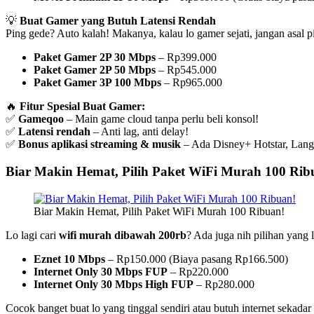
💡
Buat Gamer yang Butuh Latensi Rendah
Ping gede? Auto kalah! Makanya, kalau lo gamer sejati, jangan asal p
Paket Gamer 2P 30 Mbps
– Rp399.000
Paket Gamer 2P 50 Mbps
– Rp545.000
Paket Gamer 3P 100 Mbps
– Rp965.000
🔥
Fitur Spesial Buat Gamer:
✅
Gameqoo
– Main game cloud tanpa perlu beli konsol!
✅
Latensi rendah
– Anti lag, anti delay!
✅
Bonus aplikasi streaming & musik
– Ada Disney+ Hotstar, Langi
Biar Makin Hemat, Pilih Paket WiFi Murah 100 Rib
Biar Makin Hemat, Pilih Paket WiFi Murah 100 Ribuan!
Lo lagi cari
wifi murah dibawah 200rb
? Ada juga nih pilihan yang 
Eznet 10 Mbps
– Rp150.000 (Biaya pasang Rp166.500)
Internet Only 30 Mbps FUP
– Rp220.000
Internet Only 30 Mbps High FUP
– Rp280.000
Cocok banget buat lo yang tinggal sendiri atau butuh internet sekada