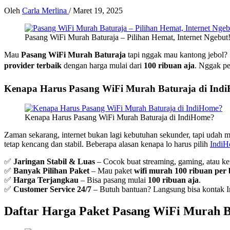
Oleh
Carla Merlina
/
Maret 19, 2025
Pasang WiFi Murah Baturaja – Pilihan Hemat, Internet Ngebut
Mau
Pasang WiFi Murah Baturaja
tapi nggak mau kantong jebol? 
provider terbaik
dengan harga mulai dari
100 ribuan aja
. Nggak pe
Kenapa Harus Pasang WiFi Murah Baturaja di Ind
Kenapa Harus Pasang WiFi Murah Baturaja di IndiHome?
Zaman sekarang, internet bukan lagi kebutuhan sekunder, tapi udah 
tetap kencang dan stabil. Beberapa alasan kenapa lo harus pilih
Indi
✅
Jaringan Stabil & Luas
– Cocok buat streaming, gaming, atau ker
✅
Banyak Pilihan Paket
– Mau paket
wifi murah 100 ribuan per
✅
Harga Terjangkau
– Bisa pasang mulai
100 ribuan aja
.
✅
Customer Service 24/7
– Butuh bantuan? Langsung bisa kontak 
Daftar Harga Paket Pasang WiFi Murah B