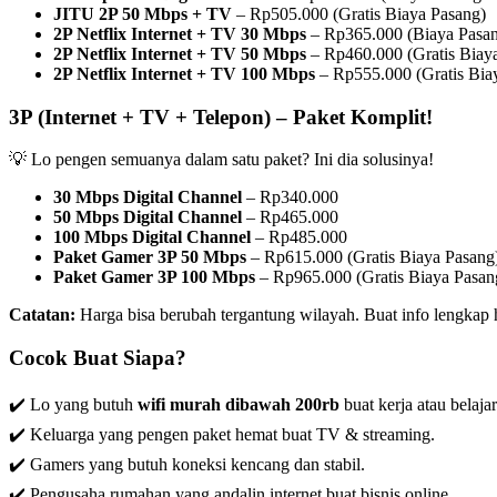
JITU 2P 50 Mbps + TV
– Rp505.000 (Gratis Biaya Pasang)
2P Netflix Internet + TV 30 Mbps
– Rp365.000 (Biaya Pasa
2P Netflix Internet + TV 50 Mbps
– Rp460.000 (Gratis Biay
2P Netflix Internet + TV 100 Mbps
– Rp555.000 (Gratis Bia
3P (Internet + TV + Telepon) – Paket Komplit!
💡 Lo pengen semuanya dalam satu paket? Ini dia solusinya!
30 Mbps Digital Channel
– Rp340.000
50 Mbps Digital Channel
– Rp465.000
100 Mbps Digital Channel
– Rp485.000
Paket Gamer 3P 50 Mbps
– Rp615.000 (Gratis Biaya Pasang
Paket Gamer 3P 100 Mbps
– Rp965.000 (Gratis Biaya Pasan
Catatan:
Harga bisa berubah tergantung wilayah. Buat info lengkap
Cocok Buat Siapa?
✔️ Lo yang butuh
wifi murah dibawah 200rb
buat kerja atau belajar
✔️ Keluarga yang pengen paket hemat buat TV & streaming.
✔️ Gamers yang butuh koneksi kencang dan stabil.
✔️ Pengusaha rumahan yang andalin internet buat bisnis online.