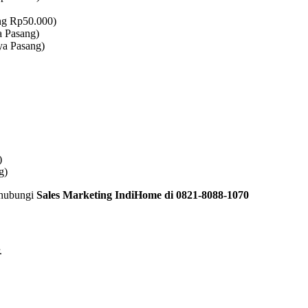
ng Rp50.000)
a Pasang)
ya Pasang)
)
g)
 hubungi
Sales Marketing IndiHome di 0821-8088-1070
.