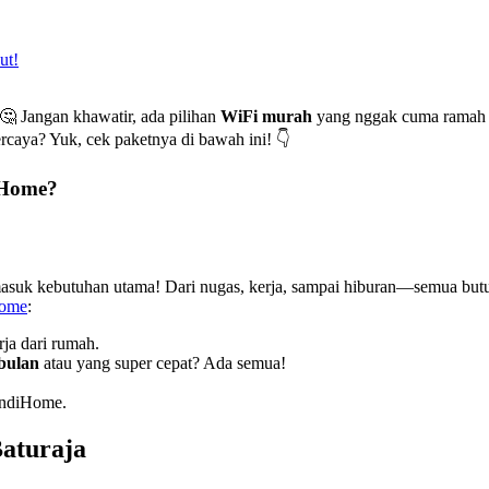
!
🤔 Jangan khawatir, ada pilihan
WiFi murah
yang nggak cuma ramah di
rcaya? Yuk, cek paketnya di bawah ini! 👇
iHome?
masuk kebutuhan utama! Dari nugas, kerja, sampai hiburan—semua butuh
Home
:
ja dari rumah.
 bulan
atau yang super cepat? Ada semua!
IndiHome.
aturaja