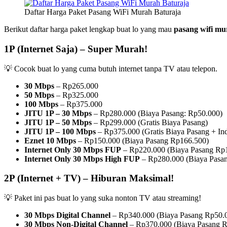
Daftar Harga Paket Pasang WiFi Murah Baturaja
Berikut daftar harga paket lengkap buat lo yang mau
pasang wifi mu
1P (Internet Saja) – Super Murah!
💡 Cocok buat lo yang cuma butuh internet tanpa TV atau telepon.
30 Mbps
– Rp265.000
50 Mbps
– Rp325.000
100 Mbps
– Rp375.000
JITU 1P – 30 Mbps
– Rp280.000 (Biaya Pasang: Rp50.000)
JITU 1P – 50 Mbps
– Rp299.000 (Gratis Biaya Pasang)
JITU 1P – 100 Mbps
– Rp375.000 (Gratis Biaya Pasang + I
Eznet 10 Mbps
– Rp150.000 (Biaya Pasang Rp166.500)
Internet Only 30 Mbps FUP
– Rp220.000 (Biaya Pasang Rp
Internet Only 30 Mbps High FUP
– Rp280.000 (Biaya Pasa
2P (Internet + TV) – Hiburan Maksimal!
💡 Paket ini pas buat lo yang suka nonton TV atau streaming!
30 Mbps Digital Channel
– Rp340.000 (Biaya Pasang Rp50.
30 Mbps Non-Digital Channel
– Rp370.000 (Biaya Pasang R