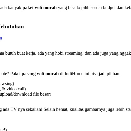
, ada banyak
paket wifi murah
yang bisa lo pilih sesuai budget dan k
Kebutuhan
a butuh buat kerja, ada yang hobi streaming, dan ada juga yang ngga
emote? Paket
pasang wifi murah
di IndiHome ini bisa jadi pilihan:
rowsing)
 & video call)
upload/download file besar)
g ada TV-nya sekalian! Selain hemat, kualitas gambarnya juga lebih stab
ng!)