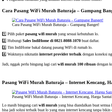
Cara Pasang WiFi Murah Baturaja – Gampang Bang
Cara Pasang WiFi Murah Baturaja – Gampang Banget!
1️⃣ Pilih paket
pasang wifi murah
yang sesuai kebutuhan lo.
2️⃣ Hubungi
Sales IndiHome di 0821-8088-1070
buat daftar.
3️⃣ Tim IndiHome bakal datang pasang WiFi di rumah lo.
4️⃣ Waktunya nikmatin
internet provider terbaik
dengan koneksi ng
Jadi, nggak perlu bingung lagi cari
wifi murah 100 ribuan
dengan ku
Pasang WiFi Murah Baturaja – Internet Kencang, Ha
Pasang WiFi Murah Baturaja – Internet Kencang, Harga Santai
Lo masih bingung cari
wifi murah
yang bisa diandalkan buat semua
bisa jadi solusi terbaik buat lo yang mau internet kencang tanpa biki