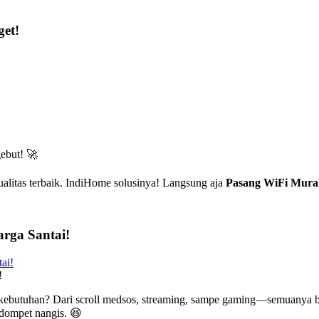
et!
ebut! 🚀
alitas terbaik. IndiHome solusinya! Langsung aja
Pasang WiFi Mura
rga Santai!
!
 kebutuhan? Dari scroll medsos, streaming, sampe gaming—semuanya b
n dompet nangis. 😆