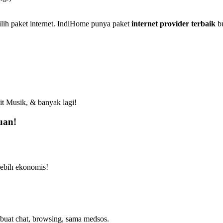
ilih paket internet. IndiHome punya paket
internet provider terbaik
bu
t Musik, & banyak lagi!
uan!
lebih ekonomis!
r buat chat, browsing, sama medsos.