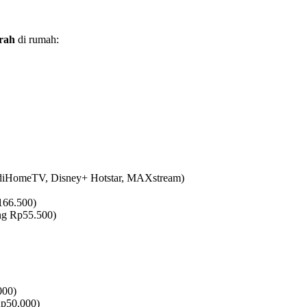
rah
di rumah:
ndiHomeTV, Disney+ Hotstar, MAXstream)
166.500)
ng Rp55.500)
000)
p50.000)