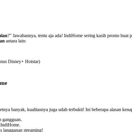
ulan
?” Jawabannya, tentu aja ada! IndiHome sering kasih promo buat p
lan
antara lain:
nus Disney+ Hotstar)
ome
etnya banyak, kualitasnya juga udah terbukti! Ini beberapa alasan ken
m gangguan.
 IndiHome.
is langganan streaming!