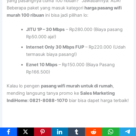
yang pasangnya cuma 100 ribuan?” Jawabannya: ADA!
Beberapa paket yang masuk kategori
harga pasang wifi
murah 100 ribuan
ini bisa jadi pilihan lo:
JITU 1P – 30 Mbps
– Rp280.000 (Biaya pasang
Rp50.000 aja!)
Internet Only 30 Mbps FUP
– Rp220.000 (Udah
termasuk biaya pasang!)
Eznet 10 Mbps
– Rp150.000 (Biaya Pasang
Rp166.500)
Kalau lo pengen
pasang wifi murah untuk di rumah
,
mending langsung tanya promo ke
Sales Marketing
IndiHome: 0821-8088-1070
biar bisa dapet harga terbaik!
Rekomendasi Wifi Murah yang Paling Worth It di Tahun Ini!