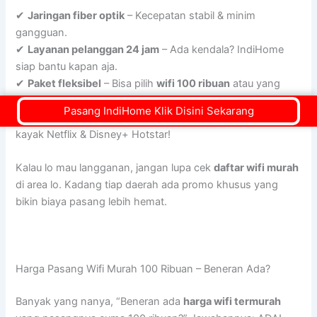
✔
Jaringan fiber optik
– Kecepatan stabil & minim
gangguan.
✔
Layanan pelanggan 24 jam
– Ada kendala? IndiHome
siap bantu kapan aja.
✔
Paket fleksibel
– Bisa pilih
wifi 100 ribuan
atau yang
lebih kencang.
Pasang IndiHome Klik Disini Sekarang
✔
Promo & bonus langganan
– Banyak benefit tambahan,
kayak Netflix & Disney+ Hotstar!
Kalau lo mau langganan, jangan lupa cek
daftar wifi murah
di area lo. Kadang tiap daerah ada promo khusus yang
bikin biaya pasang lebih hemat.
Harga Pasang Wifi Murah 100 Ribuan – Beneran Ada?
Banyak yang nanya, “Beneran ada
harga wifi termurah