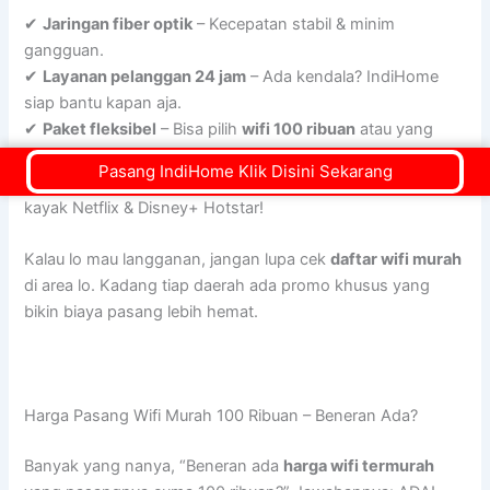
✔
Jaringan fiber optik
– Kecepatan stabil & minim
gangguan.
✔
Layanan pelanggan 24 jam
– Ada kendala? IndiHome
siap bantu kapan aja.
✔
Paket fleksibel
– Bisa pilih
wifi 100 ribuan
atau yang
lebih kencang.
Pasang IndiHome Klik Disini Sekarang
✔
Promo & bonus langganan
– Banyak benefit tambahan,
kayak Netflix & Disney+ Hotstar!
Kalau lo mau langganan, jangan lupa cek
daftar wifi murah
di area lo. Kadang tiap daerah ada promo khusus yang
bikin biaya pasang lebih hemat.
Harga Pasang Wifi Murah 100 Ribuan – Beneran Ada?
Banyak yang nanya, “Beneran ada
harga wifi termurah