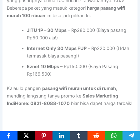
yang pasangnya cuma 100 ribuan?” Jawabannya: ADA!
Beberapa paket yang masuk kategori
harga pasang wifi
murah 100 ribuan
ini bisa jadi pilihan lo:
JITU 1P – 30 Mbps
– Rp280.000 (Biaya pasang
Rp50.000 aja!)
Internet Only 30 Mbps FUP
– Rp220.000 (Udah
termasuk biaya pasang!)
Eznet 10 Mbps
– Rp150.000 (Biaya Pasang
Rp166.500)
Kalau lo pengen
pasang wifi murah untuk di rumah
,
mending langsung tanya promo ke
Sales Marketing
IndiHome: 0821-8088-1070
biar bisa dapet harga terbaik!
Rekomendasi Wifi Murah yang Paling Worth It di Tahun Ini!