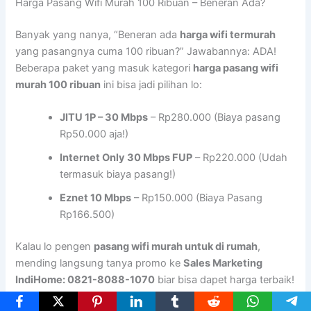
Harga Pasang Wifi Murah 100 Ribuan – Beneran Ada?
Banyak yang nanya, “Beneran ada
harga wifi termurah
yang pasangnya cuma 100 ribuan?” Jawabannya: ADA!
Beberapa paket yang masuk kategori
harga pasang wifi
murah 100 ribuan
ini bisa jadi pilihan lo:
JITU 1P – 30 Mbps
– Rp280.000 (Biaya pasang
Rp50.000 aja!)
Internet Only 30 Mbps FUP
– Rp220.000 (Udah
termasuk biaya pasang!)
Eznet 10 Mbps
– Rp150.000 (Biaya Pasang
Rp166.500)
Kalau lo pengen
pasang wifi murah untuk di rumah
,
mending langsung tanya promo ke
Sales Marketing
IndiHome: 0821-8088-1070
biar bisa dapet harga terbaik!