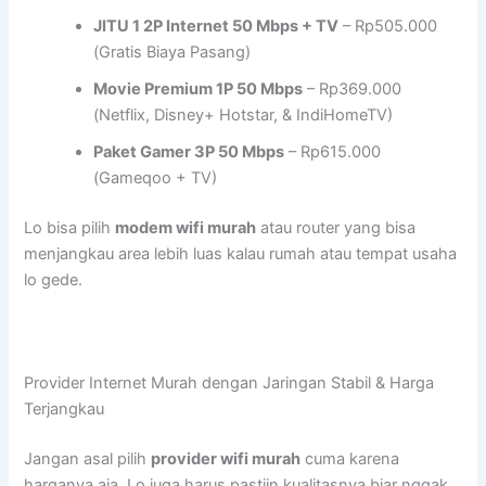
JITU 1 2P Internet 50 Mbps + TV
– Rp505.000
(Gratis Biaya Pasang)
Movie Premium 1P 50 Mbps
– Rp369.000
(Netflix, Disney+ Hotstar, & IndiHomeTV)
Paket Gamer 3P 50 Mbps
– Rp615.000
(Gameqoo + TV)
Lo bisa pilih
modem wifi murah
atau router yang bisa
menjangkau area lebih luas kalau rumah atau tempat usaha
lo gede.
Provider Internet Murah dengan Jaringan Stabil & Harga
Terjangkau
Jangan asal pilih
provider wifi murah
cuma karena
harganya aja. Lo juga harus pastiin kualitasnya biar nggak