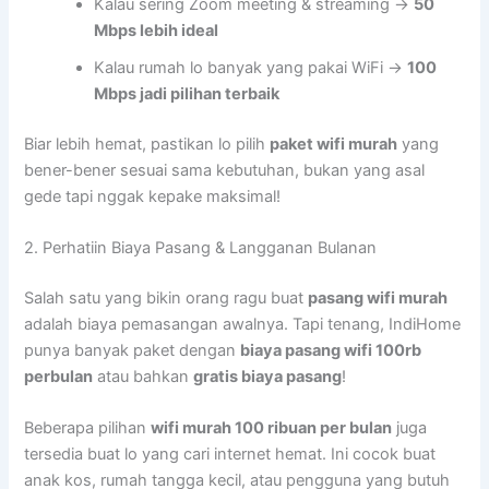
Kalau sering Zoom meeting & streaming →
50
Mbps lebih ideal
Kalau rumah lo banyak yang pakai WiFi →
100
Mbps jadi pilihan terbaik
Biar lebih hemat, pastikan lo pilih
paket wifi murah
yang
bener-bener sesuai sama kebutuhan, bukan yang asal
gede tapi nggak kepake maksimal!
2. Perhatiin Biaya Pasang & Langganan Bulanan
Salah satu yang bikin orang ragu buat
pasang wifi murah
adalah biaya pemasangan awalnya. Tapi tenang, IndiHome
punya banyak paket dengan
biaya pasang wifi 100rb
perbulan
atau bahkan
gratis biaya pasang
!
Beberapa pilihan
wifi murah 100 ribuan per bulan
juga
tersedia buat lo yang cari internet hemat. Ini cocok buat
anak kos, rumah tangga kecil, atau pengguna yang butuh