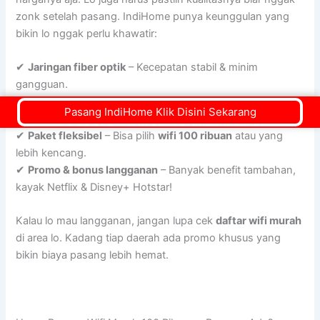
zonk setelah pasang. IndiHome punya keunggulan yang
bikin lo nggak perlu khawatir:
✔
Jaringan fiber optik
– Kecepatan stabil & minim
gangguan.
✔
Layanan pelanggan 24 jam
– Ada kendala? IndiHome
Pasang IndiHome Klik Disini Sekarang
siap bantu kapan aja.
✔
Paket fleksibel
– Bisa pilih
wifi 100 ribuan
atau yang
lebih kencang.
✔
Promo & bonus langganan
– Banyak benefit tambahan,
kayak Netflix & Disney+ Hotstar!
Kalau lo mau langganan, jangan lupa cek
daftar wifi murah
di area lo. Kadang tiap daerah ada promo khusus yang
bikin biaya pasang lebih hemat.