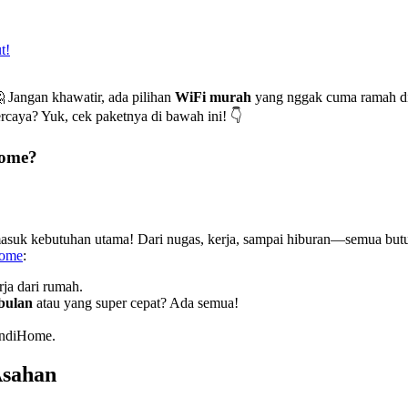
 Jangan khawatir, ada pilihan
WiFi murah
yang nggak cuma ramah di 
rcaya? Yuk, cek paketnya di bawah ini! 👇
Home?
masuk kebutuhan utama! Dari nugas, kerja, sampai hiburan—semua butuh
Home
:
ja dari rumah.
 bulan
atau yang super cepat? Ada semua!
IndiHome.
Asahan