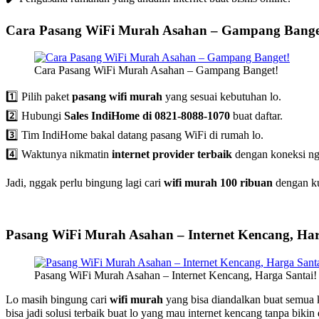
Cara Pasang WiFi Murah Asahan – Gampang Bange
Cara Pasang WiFi Murah Asahan – Gampang Banget!
1️⃣ Pilih paket
pasang wifi murah
yang sesuai kebutuhan lo.
2️⃣ Hubungi
Sales IndiHome di 0821-8088-1070
buat daftar.
3️⃣ Tim IndiHome bakal datang pasang WiFi di rumah lo.
4️⃣ Waktunya nikmatin
internet provider terbaik
dengan koneksi ng
Jadi, nggak perlu bingung lagi cari
wifi murah 100 ribuan
dengan ku
Pasang WiFi Murah Asahan – Internet Kencang, Har
Pasang WiFi Murah Asahan – Internet Kencang, Harga Santai!
Lo masih bingung cari
wifi murah
yang bisa diandalkan buat semua
bisa jadi solusi terbaik buat lo yang mau internet kencang tanpa biki