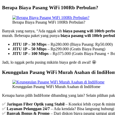
Berapa Biaya Pasang WiFi 100Rb Perbulan?
Berapa Biaya Pasang WiFi 100Rb Perbulan?
Banyak yang nanya, “Ada nggak sih
biaya pasang wifi 100rb perb
murah. Beberapa paket yang punya
biaya pasang wifi 100rb perbu
JITU 1P – 30 Mbps
– Rp280.000 (Biaya Pasang: Rp50.000)
JITU 1P – 50 Mbps
– Rp299.000 (Gratis Biaya Pasang)
JITU 1P – 100 Mbps
– Rp375.000 (Gratis Biaya Pasang + Bo
Jadi, lo nggak perlu pusing mikirin biaya gede di awal! 🤩
Keunggulan Pasang WiFi Murah Asahan di IndiHo
Keunggulan Pasang WiFi Murah Asahan di IndiHome
Kenapa harus pilih IndiHome dibanding yang lain? Selain pilihan pak
✅
Jaringan Fiber Optik yang Stabil
– Koneksi lebih cepat & mini
✅
Layanan Pelanggan 24/7
– Ada kendala? Bisa langsung hubungi
✅
Banyak Bonus & Promo
– Dari diskon biaya pasang sampai grat