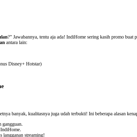
ulan
?” Jawabannya, tentu aja ada! IndiHome sering kasih promo buat p
lan
antara lain:
nus Disney+ Hotstar)
me
etnya banyak, kualitasnya juga udah terbukti! Ini beberapa alasan ken
m gangguan.
 IndiHome.
is langganan streaming!