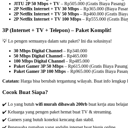
JITU 2P 50 Mbps + TV
– Rp505.000 (Gratis Biaya Pasang)
2P Netflix Internet + TV 30 Mbps
– Rp365.000 (Biaya Pasa
2P Netflix Internet + TV 50 Mbps
– Rp460.000 (Gratis Biay
2P Netflix Internet + TV 100 Mbps
– Rp555.000 (Gratis Bia
3P (Internet + TV + Telepon) – Paket Komplit!
💡 Lo pengen semuanya dalam satu paket? Ini dia solusinya!
30 Mbps Digital Channel
– Rp340.000
50 Mbps Digital Channel
– Rp465.000
100 Mbps Digital Channel
– Rp485.000
Paket Gamer 3P 50 Mbps
– Rp615.000 (Gratis Biaya Pasang
Paket Gamer 3P 100 Mbps
– Rp965.000 (Gratis Biaya Pasan
Catatan:
Harga bisa berubah tergantung wilayah. Buat info lengkap
Cocok Buat Siapa?
✔️ Lo yang butuh
wifi murah dibawah 200rb
buat kerja atau belajar
✔️ Keluarga yang pengen paket hemat buat TV & streaming.
✔️ Gamers yang butuh koneksi kencang dan stabil.
✔️ Pengusaha rumahan yang andalin internet buat bisnis online.