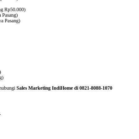
ng Rp50.000)
a Pasang)
ya Pasang)
)
g)
 hubungi
Sales Marketing IndiHome di 0821-8088-1070
.