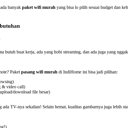
, ada banyak
paket wifi murah
yang bisa lo pilih sesuai budget dan k
ebutuhan
a butuh buat kerja, ada yang hobi streaming, dan ada juga yang ngga
emote? Paket
pasang wifi murah
di IndiHome ini bisa jadi pilihan:
rowsing)
 & video call)
upload/download file besar)
g ada TV-nya sekalian! Selain hemat, kualitas gambarnya juga lebih stab
ng!)