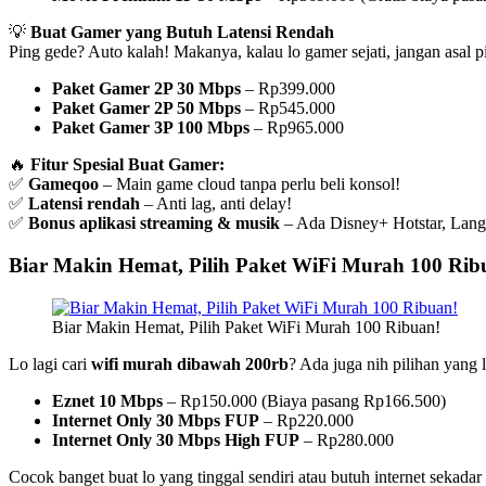
💡
Buat Gamer yang Butuh Latensi Rendah
Ping gede? Auto kalah! Makanya, kalau lo gamer sejati, jangan asal p
Paket Gamer 2P 30 Mbps
– Rp399.000
Paket Gamer 2P 50 Mbps
– Rp545.000
Paket Gamer 3P 100 Mbps
– Rp965.000
🔥
Fitur Spesial Buat Gamer:
✅
Gameqoo
– Main game cloud tanpa perlu beli konsol!
✅
Latensi rendah
– Anti lag, anti delay!
✅
Bonus aplikasi streaming & musik
– Ada Disney+ Hotstar, Langi
Biar Makin Hemat, Pilih Paket WiFi Murah 100 Rib
Biar Makin Hemat, Pilih Paket WiFi Murah 100 Ribuan!
Lo lagi cari
wifi murah dibawah 200rb
? Ada juga nih pilihan yang 
Eznet 10 Mbps
– Rp150.000 (Biaya pasang Rp166.500)
Internet Only 30 Mbps FUP
– Rp220.000
Internet Only 30 Mbps High FUP
– Rp280.000
Cocok banget buat lo yang tinggal sendiri atau butuh internet sekada