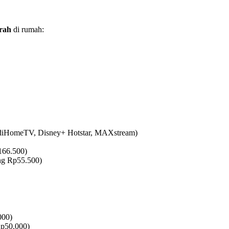
rah
di rumah:
ndiHomeTV, Disney+ Hotstar, MAXstream)
166.500)
ng Rp55.500)
000)
p50.000)