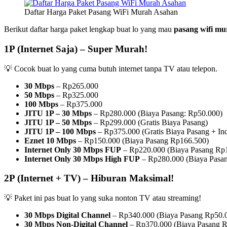
Daftar Harga Paket Pasang WiFi Murah Asahan
Berikut daftar harga paket lengkap buat lo yang mau
pasang wifi mu
1P (Internet Saja) – Super Murah!
💡 Cocok buat lo yang cuma butuh internet tanpa TV atau telepon.
30 Mbps
– Rp265.000
50 Mbps
– Rp325.000
100 Mbps
– Rp375.000
JITU 1P – 30 Mbps
– Rp280.000 (Biaya Pasang: Rp50.000)
JITU 1P – 50 Mbps
– Rp299.000 (Gratis Biaya Pasang)
JITU 1P – 100 Mbps
– Rp375.000 (Gratis Biaya Pasang + I
Eznet 10 Mbps
– Rp150.000 (Biaya Pasang Rp166.500)
Internet Only 30 Mbps FUP
– Rp220.000 (Biaya Pasang Rp
Internet Only 30 Mbps High FUP
– Rp280.000 (Biaya Pasa
2P (Internet + TV) – Hiburan Maksimal!
💡 Paket ini pas buat lo yang suka nonton TV atau streaming!
30 Mbps Digital Channel
– Rp340.000 (Biaya Pasang Rp50.
30 Mbps Non-Digital Channel
– Rp370.000 (Biaya Pasang R