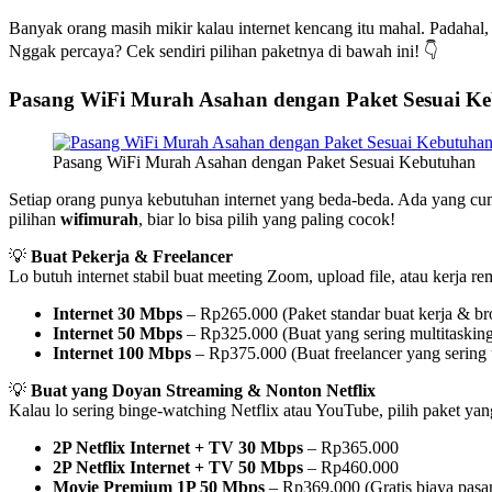
Banyak orang masih mikir kalau internet kencang itu mahal. Padahal
Nggak percaya? Cek sendiri pilihan paketnya di bawah ini! 👇
Pasang WiFi Murah Asahan dengan Paket Sesuai K
Pasang WiFi Murah Asahan dengan Paket Sesuai Kebutuhan
Setiap orang punya kebutuhan internet yang beda-beda. Ada yang cum
pilihan
wifimurah
, biar lo bisa pilih yang paling cocok!
💡
Buat Pekerja & Freelancer
Lo butuh internet stabil buat meeting Zoom, upload file, atau kerja r
Internet 30 Mbps
– Rp265.000 (Paket standar buat kerja & b
Internet 50 Mbps
– Rp325.000 (Buat yang sering multitasking
Internet 100 Mbps
– Rp375.000 (Buat freelancer yang sering 
💡
Buat yang Doyan Streaming & Nonton Netflix
Kalau lo sering binge-watching Netflix atau YouTube, pilih paket yan
2P Netflix Internet + TV 30 Mbps
– Rp365.000
2P Netflix Internet + TV 50 Mbps
– Rp460.000
Movie Premium 1P 50 Mbps
– Rp369.000 (Gratis biaya pasa