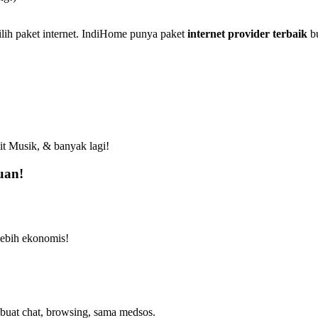
ilih paket internet. IndiHome punya paket
internet provider terbaik
bu
t Musik, & banyak lagi!
uan!
lebih ekonomis!
r buat chat, browsing, sama medsos.