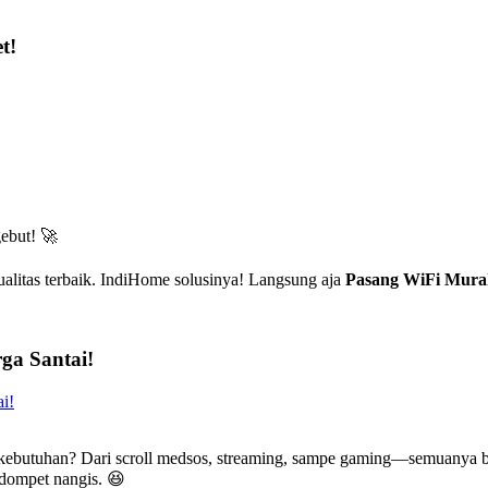
t!
ebut! 🚀
alitas terbaik. IndiHome solusinya! Langsung aja
Pasang WiFi Mura
ga Santai!
 kebutuhan? Dari scroll medsos, streaming, sampe gaming—semuanya b
n dompet nangis. 😆