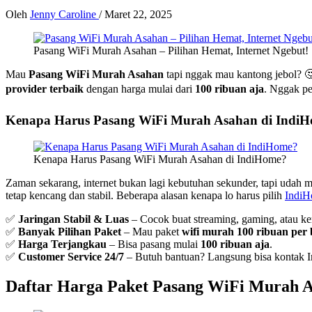
Oleh
Jenny Caroline
/
Maret 22, 2025
Pasang WiFi Murah Asahan – Pilihan Hemat, Internet Ngebut!
Mau
Pasang WiFi Murah Asahan
tapi nggak mau kantong jebol? 🤔
provider terbaik
dengan harga mulai dari
100 ribuan aja
. Nggak pe
Kenapa Harus Pasang WiFi Murah Asahan di Indi
Kenapa Harus Pasang WiFi Murah Asahan di IndiHome?
Zaman sekarang, internet bukan lagi kebutuhan sekunder, tapi udah 
tetap kencang dan stabil. Beberapa alasan kenapa lo harus pilih
Indi
✅
Jaringan Stabil & Luas
– Cocok buat streaming, gaming, atau ker
✅
Banyak Pilihan Paket
– Mau paket
wifi murah 100 ribuan per
✅
Harga Terjangkau
– Bisa pasang mulai
100 ribuan aja
.
✅
Customer Service 24/7
– Butuh bantuan? Langsung bisa kontak 
Daftar Harga Paket Pasang WiFi Murah 