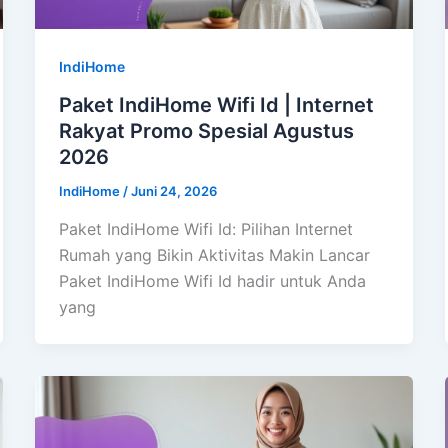
IndiHome
Paket IndiHome Wifi Id | Internet
Rakyat Promo Spesial Agustus
2026
IndiHome
/
Juni 24, 2026
Paket IndiHome Wifi Id: Pilihan Internet
Rumah yang Bikin Aktivitas Makin Lancar
Paket IndiHome Wifi Id hadir untuk Anda
yang