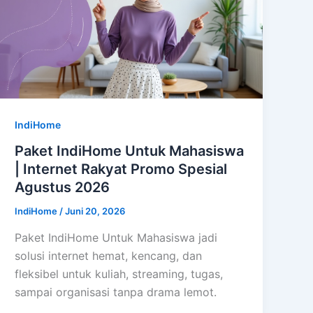
IndiHome
Paket IndiHome Untuk Mahasiswa
| Internet Rakyat Promo Spesial
Agustus 2026
IndiHome
/
Juni 20, 2026
Paket IndiHome Untuk Mahasiswa jadi
solusi internet hemat, kencang, dan
fleksibel untuk kuliah, streaming, tugas,
sampai organisasi tanpa drama lemot.