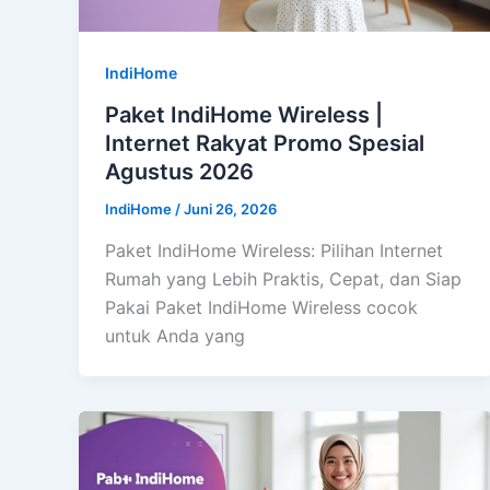
IndiHome
Paket IndiHome Wireless |
Internet Rakyat Promo Spesial
Agustus 2026
IndiHome
/
Juni 26, 2026
Paket IndiHome Wireless: Pilihan Internet
Rumah yang Lebih Praktis, Cepat, dan Siap
Pakai Paket IndiHome Wireless cocok
untuk Anda yang