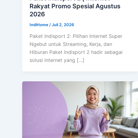
Rakyat Promo Spesial Agustus
2026
IndiHome
/
Juli 2, 2026
Paket Indisport 2: Pilihan Internet Super
Ngebut untuk Streaming, Kerja, dan
Hiburan Paket Indisport 2 hadir sebagai
solusi internet yang […]