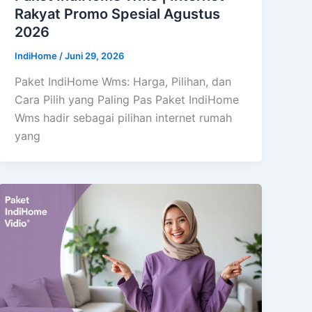
Rakyat Promo Spesial Agustus
2026
IndiHome
/
Juni 29, 2026
Paket IndiHome Wms: Harga, Pilihan, dan
Cara Pilih yang Paling Pas Paket IndiHome
Wms hadir sebagai pilihan internet rumah
yang