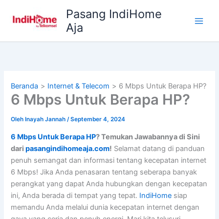
Lewati
Pasang IndiHome
ke
Aja
konten
Beranda
Internet & Telecom
6 Mbps Untuk Berapa HP?
6 Mbps Untuk Berapa HP?
Oleh
Inayah Jannah
/
September 4, 2024
6 Mbps Untuk Berapa HP
? Temukan Jawabannya di Sini
dari
pasangindihomeaja.com
!
Selamat datang di panduan
penuh semangat dan informasi tentang kecepatan internet
6 Mbps! Jika Anda penasaran tentang seberapa banyak
perangkat yang dapat Anda hubungkan dengan kecepatan
ini, Anda berada di tempat yang tepat.
IndiHome
siap
memandu Anda melalui dunia kecepatan internet dengan
gaya yang ceria dan penuh energi. Mari kita telusuri