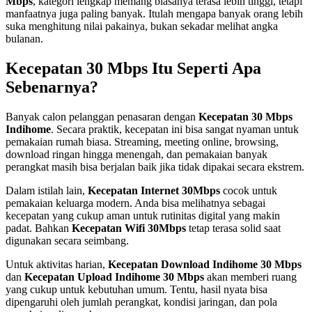
Mbps
, kategori lengkap memang biasanya terasa lebih tinggi, tetapi
manfaatnya juga paling banyak. Itulah mengapa banyak orang lebih
suka menghitung nilai pakainya, bukan sekadar melihat angka
bulanan.
Kecepatan 30 Mbps Itu Seperti Apa
Sebenarnya?
Banyak calon pelanggan penasaran dengan
Kecepatan 30 Mbps
Indihome
. Secara praktik, kecepatan ini bisa sangat nyaman untuk
pemakaian rumah biasa. Streaming, meeting online, browsing,
download ringan hingga menengah, dan pemakaian banyak
perangkat masih bisa berjalan baik jika tidak dipakai secara ekstrem.
Dalam istilah lain,
Kecepatan Internet 30Mbps
cocok untuk
pemakaian keluarga modern. Anda bisa melihatnya sebagai
kecepatan yang cukup aman untuk rutinitas digital yang makin
padat. Bahkan
Kecepatan Wifi 30Mbps
tetap terasa solid saat
digunakan secara seimbang.
Untuk aktivitas harian,
Kecepatan Download Indihome 30 Mbps
dan
Kecepatan Upload Indihome 30 Mbps
akan memberi ruang
yang cukup untuk kebutuhan umum. Tentu, hasil nyata bisa
dipengaruhi oleh jumlah perangkat, kondisi jaringan, dan pola