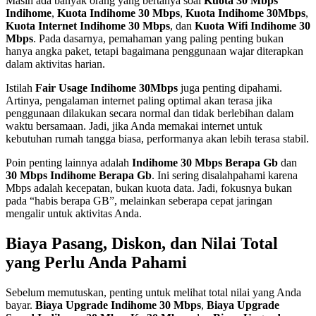
Masih ada banyak orang yang bertanya soal
Kuota 30 Mbps
Indihome
,
Kuota Indihome 30 Mbps
,
Kuota Indihome 30Mbps
,
Kuota Internet Indihome 30 Mbps
, dan
Kuota Wifi Indihome 30
Mbps
. Pada dasarnya, pemahaman yang paling penting bukan
hanya angka paket, tetapi bagaimana penggunaan wajar diterapkan
dalam aktivitas harian.
Istilah
Fair Usage Indihome 30Mbps
juga penting dipahami.
Artinya, pengalaman internet paling optimal akan terasa jika
penggunaan dilakukan secara normal dan tidak berlebihan dalam
waktu bersamaan. Jadi, jika Anda memakai internet untuk
kebutuhan rumah tangga biasa, performanya akan lebih terasa stabil.
Poin penting lainnya adalah
Indihome 30 Mbps Berapa Gb
dan
30 Mbps Indihome Berapa Gb
. Ini sering disalahpahami karena
Mbps adalah kecepatan, bukan kuota data. Jadi, fokusnya bukan
pada “habis berapa GB”, melainkan seberapa cepat jaringan
mengalir untuk aktivitas Anda.
Biaya Pasang, Diskon, dan Nilai Total
yang Perlu Anda Pahami
Sebelum memutuskan, penting untuk melihat total nilai yang Anda
bayar.
Biaya Upgrade Indihome 30 Mbps
,
Biaya Upgrade