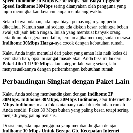
Speed Indihome 20 Mbps Ke 30 Mbps
, dan
Biaya Upgrade
Speed Indihome 30Mbps
sering ditanyakan oleh pengguna yang
ingin meningkatkan layanan tanpa membuang waktu.
Selain biaya bulanan, ada juga biaya pemasangan yang perlu
diketahui. Namun saat ini sedang ada diskon besar, sehingga beban
awal jadi jauh lebih ringan. Inilah yang membuat banyak orang
tertarik untuk segera mendaftar, terutama jika memang sudah merasa
Indihome 30Mbps Harga
-nya cocok dengan kebutuhan rumah.
Kalau Anda ingin memulai dari paket yang aman lalu naik kelas di
kemudian hari, opsi ini sangat masuk akal. Anda bisa mulai dari
Paket Jitu 1 1P 30 Mbps
atau kategori lain yang setara, lalu
menyesuaikannya dengan perkembangan kebutuhan rumah.
Perbandingan Singkat dengan Paket Lain
Kalau Anda sedang membandingkan dengan
Indihome 2P
30Mbps
,
Indihome 30Mbps
,
30Mbps Indihome
, atau
Internet 30
Mbps Indihome
, maka fokus utamanya adalah kebutuhan rumah
Anda sendiri. Paket 30 Mbps bukan yang paling besar, tetapi sering
menjadi yang paling realistis.
Di sisi lain, ada juga pengguna yang membandingkan dengan
Indihome 30 Mbps Untuk Berapa Gb
,
Kecepatan Internet