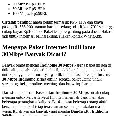
30 Mbps: Rp410Rb
50 Mbps: Rp515Rb
100 Mbps: Rp590Rb
Catatan penting:
harga belum termasuk PPN 11% dan biaya
pasang Rp555.000, namun hari ini sedang ada diskon 70% sehingga
cukup bayar Rp166.500. Paket tetap bergantung pada daerah/lokasi,
jadi untuk informasi paling akurat, silakan kontak WhatsApp.
Mengapa Paket Internet IndiHome
30Mbps Banyak Dicari?
Banyak orang mencari
Indihome 30 Mbps
karena paket ini ada di
titik paling ideal: tidak terlalu kecil, tidak berlebihan, dan cocok
untuk penggunaan rumah yang aktif. Inilah alasan kenapa
Internet
30 Mbps Indihome
sering dipilih sebagai paket utama untuk
streaming, belajar online, meeting, dan browsing harian.
Dari sisi kebutuhan,
Kecepatan Indihome 30 Mbps
sudah cukup
nyaman untuk keluarga kecil hingga menengah yang memakai
beberapa perangkat sekaligus. Bahkan saat beberapa orang aktif
bersamaan, koneksi tetap terasa aman selama pemakaian masih
wajar. Itulah kenapa banyak yang menilai
Bandwidth Indihome
30Mbps
merupakan titik tengah yang cerdas.